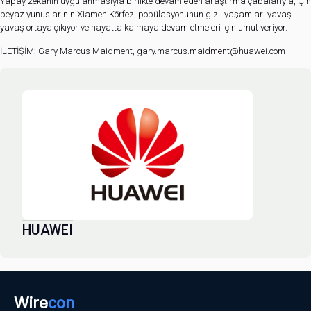
Yapay zekanın uygulanmasıyla birlikte devam eden araştırma çabalarıyla, Çin
beyaz yunuslarının Xiamen Körfezi popülasyonunun gizli yaşamları yavaş
yavaş ortaya çıkıyor ve hayatta kalmaya devam etmeleri için umut veriyor.
İLETİŞİM: Gary Marcus Maidment, gary.marcus.maidment@huawei.com
HUAWEI
Wire
con