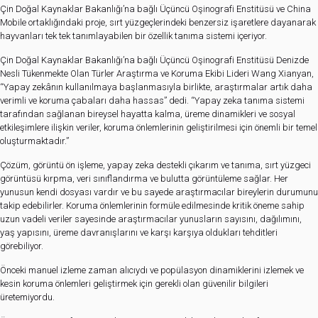
Çin Doğal Kaynaklar Bakanlığı’na bağlı Üçüncü Oşinografi Enstitüsü ve China
Mobile ortaklığındaki proje, sırt yüzgeçlerindeki benzersiz işaretlere dayanarak
hayvanları tek tek tanımlayabilen bir özellik tanıma sistemi içeriyor.
Çin Doğal Kaynaklar Bakanlığı’na bağlı Üçüncü Oşinografi Enstitüsü Denizde
Nesli Tükenmekte Olan Türler Araştırma ve Koruma Ekibi Lideri Wang Xianyan,
“Yapay zekânın kullanılmaya başlanmasıyla birlikte, araştırmalar artık daha
verimli ve koruma çabaları daha hassas” dedi. “Yapay zeka tanıma sistemi
tarafından sağlanan bireysel hayatta kalma, üreme dinamikleri ve sosyal
etkileşimlere ilişkin veriler, koruma önlemlerinin geliştirilmesi için önemli bir temel
oluşturmaktadır.”
Çözüm, görüntü ön işleme, yapay zeka destekli çıkarım ve tanıma, sırt yüzgeci
görüntüsü kırpma, veri sınıflandırma ve bulutta görüntüleme sağlar. Her
yunusun kendi dosyası vardır ve bu sayede araştırmacılar bireylerin durumunu
takip edebilirler. Koruma önlemlerinin formüle edilmesinde kritik öneme sahip
uzun vadeli veriler sayesinde araştırmacılar yunusların sayısını, dağılımını,
yaş yapısını, üreme davranışlarını ve karşı karşıya oldukları tehditleri
görebiliyor.
Önceki manuel izleme zaman alıcıydı ve popülasyon dinamiklerini izlemek ve
kesin koruma önlemleri geliştirmek için gerekli olan güvenilir bilgileri
üretemiyordu.