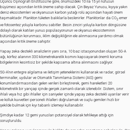
Üçüncü Oşinografi Enstitüsü’ne göre, önümüzdeki 10 ila 15 yıl nüfusun
büyümesi açısından kritik öneme sahip olacak. Çin Beyaz Yunusu, kıyıya yakın
deniz ekosistemleri ve okyanusun karbon yutağı rolü açısından hayati önem
taşımaktadır. Plankton tüketen balıklarla beslenirler. Planktonlar da CO
emer
2
ve fotosentez yoluyla karbonu sabitler. Besin zinciri yoluyla karbon döngüsüne
dolaylı olarak katılan yunus popülasyonunun ve okyanus ekosisteminin
bütünlüğünün korunması, iklim değişikliğinin ele alınmasına yardımcı olmak
açısından kritik öneme sahiptir.
Yapay zeka destekli analizlerin yanı sıra, 10 baz istasyonundan oluşan 5G-A
ağı, körfez alanının 330 kilometrekarelik kısmını kapsayarak önemli koruma
bölgelerinin kesintisiz bir şekilde kapsama altına alınmasını sağlıyor.
5G-A’nın entegre algılama ve iletişim yeteneklerini kullanarak ve radar, görsel
terminaller, uydular ve Otomatik Tanımlama Sistemi (AIS) gemi
konumlandırmasından gelen verileri birleştirerek, gemi hareketleri 20
kilometrelik bir yarıçap içinde gerçek zamanlı olarak izlenebilir. Sistem, sınır
ihlali veya hız gibi ihlaller için saniyeler içinde yapay zeka destekli uyarılar verir
ve kolluk kuvvetleri personeli ihlalleri doğrulamak ve suçlu gemileri hızlı bir
şekilde bulmak için kıyı tabanlı izlemeyi kullanabilir.
Şimdiye kadar 12 gemi yunusları potansiyel olarak tehlikeye attığı için
soruşturuldu.