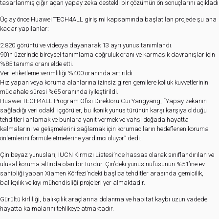
tasarlanmış çığır açan yapay zeka destekli bir çözümün ön sonuçlarını açıkladı
Üç ay önce
Huawei TECH4ALL
girişimi kapsamında başlatılan projede şu ana
kadar yapılanlar:
2.820 görüntü ve videoya dayanarak 13 ayrı yunus tanımlandı.
90’ın üzerinde bireysel tanımlama doğruluk oranı ve karmaşık davranışlar için
%85 tanıma oranı elde etti.
Veri etiketleme verimliliği %400 oranında artırıldı.
Hız yapan veya koruma alanlarına izinsiz giren gemilere kolluk kuvvetlerinin
müdahale süresi %65 oranında iyileştirildi.
Huawei TECH4ALL Program Ofisi Direktörü Cui Yangyang, “Yapay zekanın
sağladığı veri odaklı içgörüler, bu ikonik yunus türünün karşı karşıya olduğu
tehditleri anlamak ve bunlara yanıt vermek ve vahşi doğada hayatta
kalmalarını ve gelişmelerini sağlamak için korumacıların hedeflenen koruma
önlemlerini formüle etmelerine yardımcı oluyor” dedi.
Çin beyaz yunusları, IUCN Kırmızı Listesi’nde hassas olarak sınıflandırılan ve
ulusal koruma altında olan bir türdür. Çin’deki yunus nüfusunun %51’ine ev
sahipliği yapan Xiamen Körfezi’ndeki başlıca tehditler arasında gemicilik,
balıkçılık ve kıyı mühendisliği projeleri yer almaktadır.
Gürültü kirliliği, balıkçılık araçlarına dolanma ve habitat kaybı uzun vadede
hayatta kalmalarını tehlikeye atmaktadır.