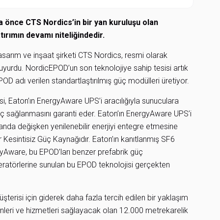
ha önce CTS Nordics’in bir yan kuruluşu olan
ırımın devamı niteliğindedir.
 tasarım ve inşaat şirketi CTS Nordics, resmi olarak
duyurdu. NordicEPOD’un son teknolojiye sahip tesisi artık
POD adı verilen standartlaştırılmış güç modülleri üretiyor.
si, Eaton’ın EnergyAware UPS’i aracılığıyla sunuculara
güç sağlanmasını garanti eder. Eaton’ın EnergyAware UPS’i
anda değişken yenilenebilir enerjiyi entegre etmesine
 Kesintisiz Güç Kaynağıdır. Eaton’ın kanıtlanmış SF6
rgyAware, bu EPOD’ları benzer prefabrik güç
peratörlerine sunulan bu EPOD teknolojisi gerçekten
terisi için giderek daha fazla tercih edilen bir yaklaşım
ünleri ve hizmetleri sağlayacak olan 12.000 metrekarelik