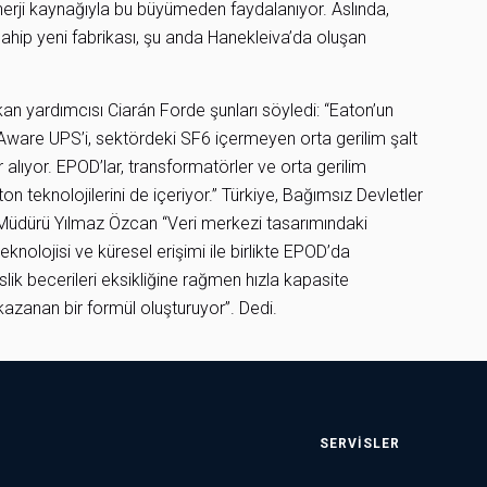
enerji kaynağıyla bu büyümeden faydalanıyor. Aslında,
ahip yeni fabrikası, şu anda Hanekleiva’da oluşan
n yardımcısı Ciarán Forde şunları söyledi: “Eaton’un
yAware UPS’i, sektördeki SF6 içermeyen orta gerilim şalt
er alıyor. EPOD’lar, transformatörler ve orta gerilim
 teknolojilerini de içeriyor.” Türkiye, Bağımsız Devletler
 Müdürü Yılmaz Özcan “Veri merkezi tasarımındaki
knolojisi ve küresel erişimi ile birlikte EPOD’da
ik becerileri eksikliğine rağmen hızla kapasite
kazanan bir formül oluşturuyor”. Dedi.
SERVISLER