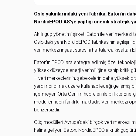
Oslo yakınlarındaki yeni fabrika, Eaton’ın da
NordicEPOD AS’ye yaptığı önemli stratejik yat
Akıllı güç yönetimi şirketi Eaton ile veri merkezi
Oslo’daki yeni NordicEPOD fabrikasının açılışını 
veri merkezi inşaat süresini haftalarca kısaltan E
Eaton’ın EPOD’lara entegre edilmiş özel teknoloji
yüksek düzeyde enerji verimliliğine sahip kritik 
– veri merkezlerinin, şebekelerin daha yüksek or
yardımcı olmak üzere kullanabileceği gelişmiş bir
içermeyen Orta Gerilim hücreleri ile birlikte Ene
modüllerinden farklı kılmaktadır. Veri merkezi o
benzersizdir.
Güç modülleri Avrupa’daki birçok veri merkezi müş
haline geliyor. Eaton, NordicEPOD’a kritik güç ür