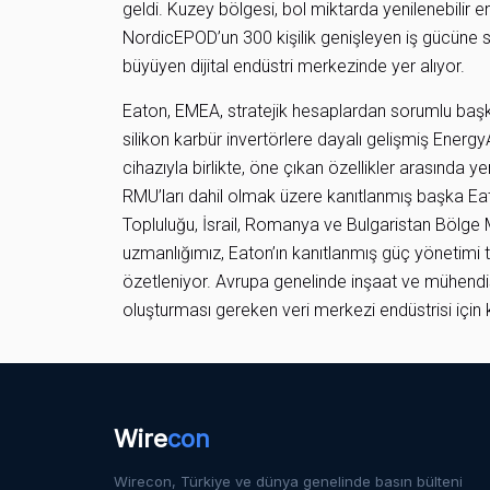
geldi. Kuzey bölgesi, bol miktarda yenilenebilir 
NordicEPOD’un 300 kişilik genişleyen iş gücüne s
büyüyen dijital endüstri merkezinde yer alıyor.
Eaton, EMEA, stratejik hesaplardan sorumlu başka
silikon karbür invertörlere dayalı gelişmiş Energ
cihazıyla birlikte, öne çıkan özellikler arasında y
RMU’ları dahil olmak üzere kanıtlanmış başka Eaton
Topluluğu, İsrail, Romanya ve Bulgaristan Bölge
uzmanlığımız, Eaton’ın kanıtlanmış güç yönetimi te
özetleniyor. Avrupa genelinde inşaat ve mühendisl
oluşturması gereken veri merkezi endüstrisi için 
Wire
con
Wirecon, Türkiye ve dünya genelinde basın bülteni