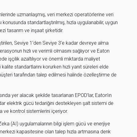
lerinde uzmanlaşmış, veri merkezi operatörlerine veri
 konusunda standartlaştırılmış, hızla uygulanabilir, uygun
zi tasarım ve inşaat şirketidir.
ştirilen, Seviye 1’den Seviye 3’e kadar devreye alma
asyonun hızlı ve verimli olmasını sağlıyor ve Eaton
ede işçilik azaltılıyor ve önemli miktarda maliyet
alite standartlarını korurken hızlı yanıt süreleri elde
üşteri tarafından talep edilmesi halinde özelleştirme de
sında yer alacak şekilde tasarlanan EPOD’lar, Eaton’ın
ar elektrik gücü tedariğini destekleyen şalt sistemi de
ve kontrol sistemlerini içeriyor.
eka (AI) uygulamalarının bilgi işlem gücü ve enerjiye
 merkezi kapasitesine olan talep hızla artmasına denk