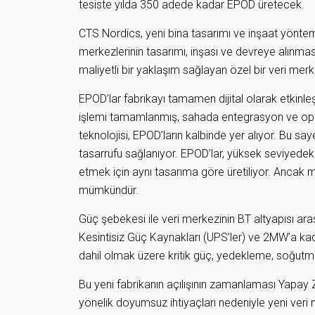
tesiste yılda 350 adede kadar EPOD üretecek.
CTS Nordics, yeni bina tasarımı ve inşaat yöntem
merkezlerinin tasarımı, inşası ve devreye alınması
maliyetli bir yaklaşım sağlayan özel bir veri merke
EPOD’lar fabrikayı tamamen dijital olarak etkinle
işlemi tamamlanmış, sahada entegrasyon ve oper
teknolojisi, EPOD’ların kalbinde yer alıyor. Bu say
tasarrufu sağlanıyor. EPOD’lar, yüksek seviyedeki k
etmek için aynı tasarıma göre üretiliyor. Ancak m
mümkündür.
Güç şebekesi ile veri merkezinin BT altyapısı ara
Kesintisiz Güç Kaynakları (UPS’ler) ve 2MW’a kad
dahil olmak üzere kritik güç, yedekleme, soğutma 
Bu yeni fabrikanın açılışının zamanlaması Yapay Z
yönelik doyumsuz ihtiyaçları nedeniyle yeni veri