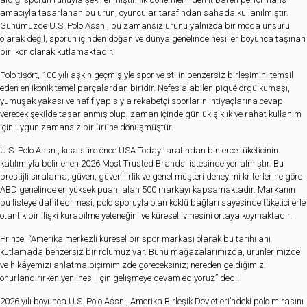
amacıyla tasarlanan bu ürün, oyuncular tarafından sahada kullanılmıştır.
Günümüzde U.S. Polo Assn., bu zamansız ürünü yalnızca bir moda unsuru
olarak değil, sporun içinden doğan ve dünya genelinde nesiller boyunca taşınan
bir ikon olarak kutlamaktadır.
Polo tişört, 100 yılı aşkın geçmişiyle spor ve stilin benzersiz birleşimini temsil
eden en ikonik temel parçalardan biridir. Nefes alabilen piqué örgü kumaşı,
yumuşak yakası ve hafif yapısıyla rekabetçi sporların ihtiyaçlarına cevap
verecek şekilde tasarlanmış olup, zaman içinde günlük şıklık ve rahat kullanım
için uygun zamansız bir ürüne dönüşmüştür.
U.S. Polo Assn., kısa süre önce USA Today tarafından binlerce tüketicinin
katılımıyla belirlenen 2026 Most Trusted Brands listesinde yer almıştır. Bu
prestijli sıralama, güven, güvenilirlik ve genel müşteri deneyimi kriterlerine göre
ABD genelinde en yüksek puanı alan 500 markayı kapsamaktadır. Markanın
bu listeye dahil edilmesi, polo sporuyla olan köklü bağları sayesinde tüketicilerle
otantik bir ilişki kurabilme yeteneğini ve küresel ivmesini ortaya koymaktadır.
Prince, “Amerika merkezli küresel bir spor markası olarak bu tarihi anı
kutlamada benzersiz bir rolümüz var. Bunu mağazalarımızda, ürünlerimizde
ve hikâyemizi anlatma biçimimizde göreceksiniz; nereden geldiğimizi
onurlandırırken yeni nesil için gelişmeye devam ediyoruz” dedi.
2026 yılı boyunca U.S. Polo Assn., Amerika Birleşik Devletleri’ndeki polo mirasını