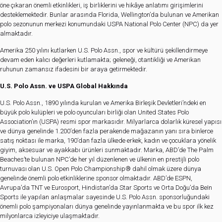
öne çıkaran önemli etkinlikleri, iş birliklerini ve hikâye anlatımı girişimlerini
desteklemektedir. Bunlar arasında Florida, Wellington’da bulunan ve Amerikan
polo sezonunun merkezi konumundaki USPA National Polo Center (NPC) da yer
almaktadır.
Amerika 250 yılını kutlarken U.S. Polo Assn., spor ve kültürü şekillendirmeye
devam eden kalıcı değerleri kutlamakta; geleneği, otantikliği ve Amerikan
ruhunun zamansız ifadesini bir araya getirmektedir.
U.S. Polo Assn. ve USPA Global Hakkında
U.S. Polo Assn., 1890 yılında kurulan ve Amerika Birleşik Devletleri’ndeki en
büyük polo kulüpleri ve polo oyuncuları birliği olan United States Polo
Association’ın (USPA) resmi spor markasıdır. Milyarlarca dolarlık küresel yapısı
ve dünya genelinde 1.200’den fazla perakende mağazanın yanı sıra binlerce
satış noktası ile marka, 190’dan fazla ülkede erkek, kadın ve çocuklara yönelik
giyim, aksesuar ve ayakkabı ürünleri sunmaktadır. Marka, ABD’de The Palm
Beaches’te bulunan NPC’de her yıl düzenlenen ve ülkenin en prestijli polo
turnuvası olan U.S. Open Polo Championship® dahil olmak üzere dünya
genelinde önemli polo etkinliklerine sponsor olmaktadır. ABD’de ESPN,
Avrupa’da TNT ve Eurosport, Hindistan’da Star Sports ve Orta Doğu’da BeIn
Sports ile yapılan anlaşmalar sayesinde U.S. Polo Assn. sponsorluğundaki
önemli polo şampiyonaları dünya genelinde yayınlanmakta ve bu spor ilk kez
milyonlarca izleyiciye ulaşmaktadır.