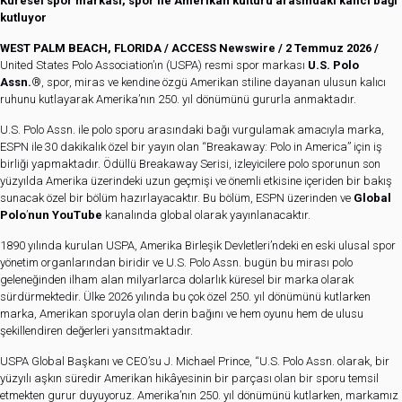
Küresel spor markası, spor ile Amerikan kültürü arasındaki kalıcı bağı
kutluyor
WEST PALM BEACH, FLORIDA /
ACCESS Newswire
/ 2 Temmuz 2026 /
United States Polo Association’ın (USPA) resmi spor markası
U.S. Polo
Assn.
®, spor, miras ve kendine özgü Amerikan stiline dayanan ulusun kalıcı
ruhunu kutlayarak Amerika’nın 250. yıl dönümünü gururla anmaktadır.
U.S. Polo Assn. ile polo sporu arasındaki bağı vurgulamak amacıyla marka,
ESPN ile 30 dakikalık özel bir yayın olan “Breakaway: Polo in America” için iş
birliği yapmaktadır. Ödüllü Breakaway Serisi, izleyicilere polo sporunun son
yüzyılda Amerika üzerindeki uzun geçmişi ve önemli etkisine içeriden bir bakış
sunacak özel bir bölüm hazırlayacaktır. Bu bölüm, ESPN üzerinden ve
Global
Polo
’
nun YouTube
kanalında global olarak yayınlanacaktır.
1890 yılında kurulan USPA, Amerika Birleşik Devletleri’ndeki en eski ulusal spor
yönetim organlarından biridir ve U.S. Polo Assn. bugün bu mirası polo
geleneğinden ilham alan milyarlarca dolarlık küresel bir marka olarak
sürdürmektedir. Ülke 2026 yılında bu çok özel 250. yıl dönümünü kutlarken
marka, Amerikan sporuyla olan derin bağını ve hem oyunu hem de ulusu
şekillendiren değerleri yansıtmaktadır.
USPA Global Başkanı ve CEO’su J. Michael Prince, “U.S. Polo Assn. olarak, bir
yüzyılı aşkın süredir Amerikan hikâyesinin bir parçası olan bir sporu temsil
etmekten gurur duyuyoruz. Amerika’nın 250. yıl dönümünü kutlarken, markamız