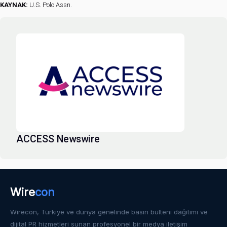
KAYNAK:
U.S. Polo Assn.
ACCESS Newswire
Wire
con
Wirecon, Türkiye ve dünya genelinde basın bülteni dağıtımı ve
dijital PR hizmetleri sunan profesyonel bir medya iletişim