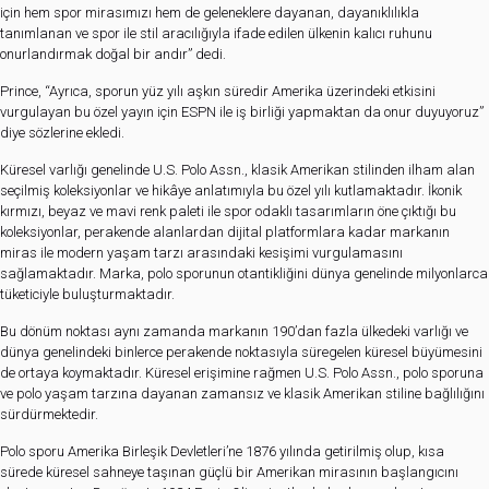
için hem spor mirasımızı hem de geleneklere dayanan, dayanıklılıkla
tanımlanan ve spor ile stil aracılığıyla ifade edilen ülkenin kalıcı ruhunu
onurlandırmak doğal bir andır” dedi.
Prince, “Ayrıca, sporun yüz yılı aşkın süredir Amerika üzerindeki etkisini
vurgulayan bu özel yayın için ESPN ile iş birliği yapmaktan da onur duyuyoruz”
diye sözlerine ekledi.
Küresel varlığı genelinde U.S. Polo Assn., klasik Amerikan stilinden ilham alan
seçilmiş koleksiyonlar ve hikâye anlatımıyla bu özel yılı kutlamaktadır. İkonik
kırmızı, beyaz ve mavi renk paleti ile spor odaklı tasarımların öne çıktığı bu
koleksiyonlar, perakende alanlardan dijital platformlara kadar markanın
miras ile modern yaşam tarzı arasındaki kesişimi vurgulamasını
sağlamaktadır. Marka, polo sporunun otantikliğini dünya genelinde milyonlarca
tüketiciyle buluşturmaktadır.
Bu dönüm noktası aynı zamanda markanın 190’dan fazla ülkedeki varlığı ve
dünya genelindeki binlerce perakende noktasıyla süregelen küresel büyümesini
de ortaya koymaktadır. Küresel erişimine rağmen U.S. Polo Assn., polo sporuna
ve polo yaşam tarzına dayanan zamansız ve klasik Amerikan stiline bağlılığını
sürdürmektedir.
Polo sporu Amerika Birleşik Devletleri’ne 1876 yılında getirilmiş olup, kısa
sürede küresel sahneye taşınan güçlü bir Amerikan mirasının başlangıcını