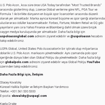
U.S. Polo Assn., kısa süre önce USA Today tarafından “Most Trusted Brands”
arasında gösterilmiş olup, License Global verilerine göre NFL, PGA Tour ve
Formula 1 ile birlikte dünyanın en büyük spor lisansörleri arasında düzenli
olarak yer almaktadır. Marka ayrıca küresel büyüme ve spor içeriği alanlarında
uluslararası ödüller kazanmaktadır. Forbes, Fortune, Modern Retail ve GQ gibi
yayınların yanı sıra Yahoo Finance ve Bloomberg dahil olmak üzere birçok
saygın medya kuruluşunda yer almaktadır. Daha fazla bilgi için
uspoloassnglobal.com
adresini ziyaret edebilir ve
@uspoloassn
hesabını
takip edebilirsiniz.
USPA Global, United States Polo Association’ın bir iştiraki olup milyarlarca
dolarlık U.S. Polo Assn. markasını yönetmektedir. Aynı zamanda polo spor
içeriğinde dünya lideri olan Global Polo’yu da yönetmektedir. Daha fazla bilgi
için
globalpolo.com
adresini ziyaret edebilir veya Global Polo’yu
YouTube
üzerinden takip edebilirsiniz.
Daha Fazla Bilgi için, İletişim
Stacey Kovalsky
Küresel Halkla İlişkiler ve İletişim Başkan Yardımcısı
Telefon: +001.561.530.5300
E-posta:
skovalsky@uspagl.com
Kaela Drake