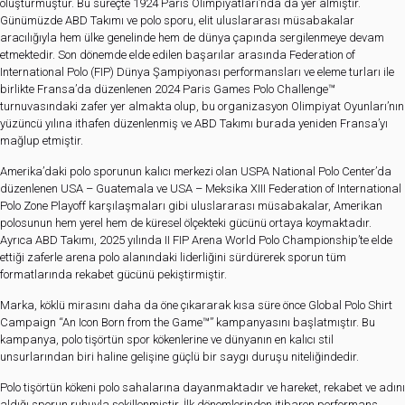
oluşturmuştur. Bu süreçte 1924 Paris Olimpiyatları’nda da yer almıştır.
Günümüzde ABD Takımı ve polo sporu, elit uluslararası müsabakalar
aracılığıyla hem ülke genelinde hem de dünya çapında sergilenmeye devam
etmektedir. Son dönemde elde edilen başarılar arasında Federation of
International Polo (FIP) Dünya Şampiyonası performansları ve eleme turları ile
birlikte Fransa’da düzenlenen 2024 Paris Games Polo Challenge™
turnuvasındaki zafer yer almakta olup, bu organizasyon Olimpiyat Oyunları’nın
yüzüncü yılına ithafen düzenlenmiş ve ABD Takımı burada yeniden Fransa’yı
mağlup etmiştir.
Amerika’daki polo sporunun kalıcı merkezi olan USPA National Polo Center’da
düzenlenen USA – Guatemala ve USA – Meksika XIII Federation of International
Polo Zone Playoff karşılaşmaları gibi uluslararası müsabakalar, Amerikan
polosunun hem yerel hem de küresel ölçekteki gücünü ortaya koymaktadır.
Ayrıca ABD Takımı, 2025 yılında II FIP Arena World Polo Championship’te elde
ettiği zaferle arena polo alanındaki liderliğini sürdürerek sporun tüm
formatlarında rekabet gücünü pekiştirmiştir.
Marka, köklü mirasını daha da öne çıkararak kısa süre önce Global Polo Shirt
Campaign “An Icon Born from the Game™” kampanyasını başlatmıştır. Bu
kampanya, polo tişörtün spor kökenlerine ve dünyanın en kalıcı stil
unsurlarından biri haline gelişine güçlü bir saygı duruşu niteliğindedir.
Polo tişörtün kökeni polo sahalarına dayanmaktadır ve hareket, rekabet ve adını
aldığı sporun ruhuyla şekillenmiştir. İlk dönemlerinden itibaren performans