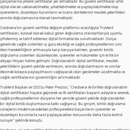
çalışanlarına yönelik sertifikalar yer almaktadır. Bu güvenli sertifikalar artık
dijital olarak saklanabilmekte, yönetilebilmekte ve paylaşılabilmekte olup
işverenlerin, düzenleyici kurumların ve lisans otoritelerinin mesleki yeterlilikleri
anında doğrulamasına olanak tanımaktadır.
Credivera’nın güvenli sertifika değişim platformu aracılığıyla TruMerit
sertifikaları, küresel olarak kabul gören doğrulama standartlarıyla uyumlu,
şifrelenmiş ve tahrif edilemez dijital formatlarda sunulmaktadır. Dünya
genelinde sağlık sistemleri iş gücü eksikliği ve sağlık profesyonellerinin sınır
ötesi hareketliliğinin artmasıyla karşı karşıya kalırken, güvenilir kimlik
doğrulama sistemleri düzenleyiciler, işverenler ve hükümetler için kritik bir
altyapı ihtiyacı haline gelmiştir. Doğrulanabilir dijital sertifikalar, mesleki
yeterliliklerin güvenli şekilde verilmesini, anında doğrulanmasını ve sınırlar
ötesinde kolayca paylaşılmasını sağlayarak idari gecikmeleri azaltmakta ve
sağlık sertifikalarının güvenilirliğini artırmaktadır.
TruMerit Başkan ve CEO’su Peter Preziosi, “Credivera ile birlikte doğrulanabilir
dijital sertifikaları hayata geçirerek ve ilk sertifikaları başarılı adaylara vererek,
sağlık profesyonellerinin dünyanın her yerinde güvenli şekilde doğrulanabilen
bir dijital kimlik oluşturmasına katkı sağlıyoruz. Bu girişim, kimlik doğrulama
süreçlerini modernize ederken profesyonellere başarılarını işverenler ve
düzenleyici kurumlarla nasıl paylaşacakları konusunda daha fazla kontrol
sunuyor” şeklinde konuştu.