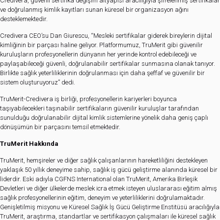
Credivera, güvenli sertifika değişim altyapısı aracılığıyla şifrelenmiş sertifikalar
ve doğrulanmış kimlik kayıtları sunan küresel bir organizasyon ağını
desteklemektedir.
Credivera CEO’su Dan Giurescu, “Mesleki sertifikalar giderek bireylerin dijital
kimliğinin bir parçası haline geliyor. Platformumuz, TruMerit gibi güvenilir
kuruluşların profesyonellerin dünyanın her yerinde kontrol edebileceği ve
paylaşabileceği güvenli, doğrulanabilir sertifikalar sunmasına olanak tanıyor.
Birlikte sağlık yeterliliklerinin doğrulanması için daha şeffaf ve güvenilir bir
sistem oluşturuyoruz” dedi.
TruMerit-Credivera iş birliği, profesyonellerin kariyerleri boyunca
taşıyabilecekleri taşınabilir sertifikaların güvenilir kuruluşlar tarafından
sunulduğu doğrulanabilir dijital kimlik sistemlerine yönelik daha geniş çaplı
dönüşümün bir parçasını temsil etmektedir.
TruMerit Hakkında
TruMerit, hemşireler ve diğer sağlık çalışanlarının hareketliliğini destekleyen
yaklaşık 50 yıllık deneyime sahip, sağlık iş gücü geliştirme alanında küresel bir
liderdir. Eski adıyla CGFNS International olan TruMerit, Amerika Birleşik
Devletleri ve diğer ülkelerde meslek icra etmek isteyen uluslararası eğitim almış
sağlık profesyonellerinin eğitim, deneyim ve yeterliliklerini doğrulamaktadır.
Genişletilmiş misyonu ve Küresel Sağlık İş Gücü Geliştirme Enstitüsü aracılığıyla
TruMerit, araştırma, standartlar ve sertifikasyon çalışmaları ile küresel sağlık