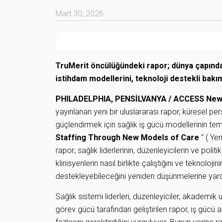
Mart 30, 2026
TruMerit öncülüğündeki rapor; dünya çapındak
istihdam modellerini, teknoloji destekli bakım
PHILADELPHIA, PENSİLVANYA /
ACCESS New
yayınlanan yeni bir uluslararası rapor, küresel pe
güçlendirmek için sağlık iş gücü modellerinin te
Staffing Through New Models of Care
” ( Yen
rapor; sağlık liderlerinin, düzenleyicilerin ve politi
klinisyenlerin nasıl birlikte çalıştığını ve teknolo
destekleyebileceğini yeniden düşünmelerine yard
Sağlık sistemi liderleri, düzenleyiciler, akademik 
görev gücü tarafından geliştirilen rapor, iş gücü 