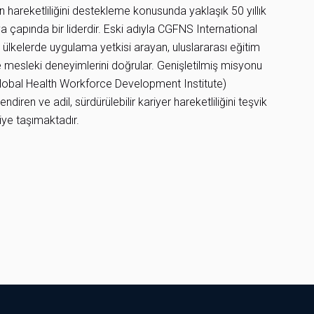
ın hareketliliğini destekleme konusunda yaklaşık 50 yıllık
 çapında bir liderdir. Eski adıyla CGFNS International
r ülkelerde uygulama yetkisi arayan, uluslararası eğitim
e mesleki deneyimlerini doğrular. Genişletilmiş misyonu
(Global Health Workforce Development Institute)
ndiren ve adil, sürdürülebilir kariyer hareketliliğini teşvik
riye taşımaktadır.