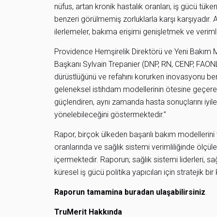
nüfus, artan kronik hastalık oranları, iş gücü tüken
benzeri görülmemiş zorluklarla karşı karşıyadır. Ay
ilerlemeler, bakıma erişimi genişletmek ve verimlil
Providence Hemşirelik Direktörü ve Yeni Bakım M
Başkanı Sylvain Trepanier (DNP, RN, CENP, FAONL,
dürüstlüğünü ve refahını korurken inovasyonu beni
geleneksel istihdam modellerinin ötesine geçerek;
güçlendiren, aynı zamanda hasta sonuçlarını iyileşt
yönelebileceğini göstermektedir.”
Rapor, birçok ülkeden başarılı bakım modellerini
oranlarında ve sağlık sistemi verimliliğinde ölçüle
içermektedir. Raporun; sağlık sistemi liderleri, sa
küresel iş gücü politika yapıcıları için stratejik
Raporun tamamina buradan ulaşabilirsiniz
.
TruMerit Hakkında