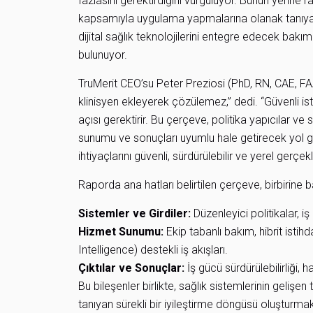
fazlasını gerektirdiğini vurguluyor. Bunun yerine r
kapsamıyla uygulama yapmalarına olanak tanıyac
dijital sağlık teknolojilerini entegre edecek ba
bulunuyor.
TruMerit CEO’su Peter Preziosi (PhD, RN, CAE, FAA
klinisyen ekleyerek çözülemez,” dedi. “Güvenli is
açısı gerektirir. Bu çerçeve, politika yapıcılar ve s
sunumu ve sonuçları uyumlu hale getirecek yol g
ihtiyaçlarını güvenli, sürdürülebilir ve yerel gerçekl
Raporda ana hatları belirtilen çerçeve, birbirine b
Sistemler ve Girdiler:
Düzenleyici politikalar, iş
Hizmet Sunumu:
Ekip tabanlı bakım, hibrit istih
Intelligence) destekli iş akışları.
Çıktılar ve Sonuçlar:
İş gücü sürdürülebilirliği, ha
Bu bileşenler birlikte, sağlık sistemlerinin geliş
tanıyan sürekli bir iyileştirme döngüsü oluşturma