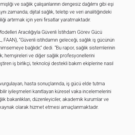
mişliği ve sağlık çalışanlarının dengesiz dağılımı gibi eşi
nı zamanda; dijital sağlık, teletıp ve veri analitiğindeki
iği artırmak için yeni fırsatlar yaratmaktadır.
odelleri Aracılığıyla Güvenli İstihdam Görev Gücü
 FAAN), “Güvenli istihdamın geleceği, sağlık iş gücünün
msemeye bağlıdır,” dedi. “Bu rapor, sağlık sistemlerinin
 hemşireleri ve diğer sağlık profesyonellerini
iren iş birlikçi, teknoloji destekli bakım ekiplerine nasıl
 vurgulayan, hasta sonuçlarında, iş gücü elde tutma
bilir iyileşmeleri kanıtlayan küresel vaka incelemelerini
ğlık bakanlıkları, düzenleyiciler, akademik kurumlar ve
 bir kaynak olarak hizmet etmesi amaçlanmaktadır.