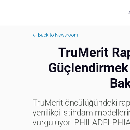
← Back to Newsroom
TruMerit Rap
Güçlendirmek İ
Bak
TruMerit öncülüğündeki rapo
yenilikçi istihdam modellerin
vurguluyor. PHILADELPHI