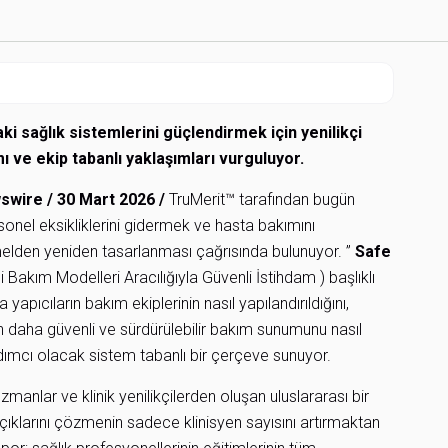
i sağlık sistemlerini güçlendirmek için yenilikçi
ı ve ekip tabanlı yaklaşımları vurguluyor.
swire
/ 30 Mart 2026 /
TruMerit™ tarafından bugün
rsonel eksikliklerini gidermek ve hasta bakımını
melden yeniden tasarlanması çağrısında bulunuyor. ”
Safe
i Bakım Modelleri Aracılığıyla Güvenli İstihdam ) başlıklı
ka yapıcıların bakım ekiplerinin nasıl yapılandırıldığını,
jinin daha güvenli ve sürdürülebilir bakım sunumunu nasıl
ımcı olacak sistem tabanlı bir çerçeve sunuyor.
uzmanlar ve klinik yenilikçilerden oluşan uluslararası bir
açıklarını çözmenin sadece klinisyen sayısını artırmaktan