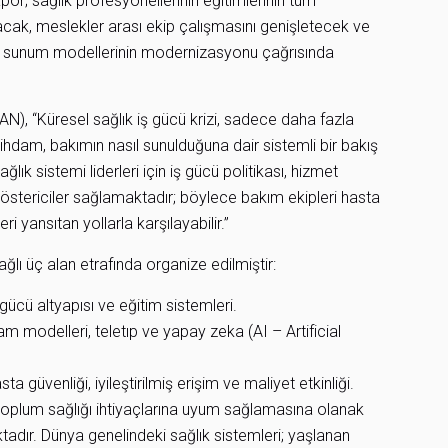
apor; sağlık profesyonellerinin eğitimlerinin tüm
ak, meslekler arası ekip çalışmasını genişletecek ve
kım sunum modellerinin modernizasyonu çağrısında
N), “Küresel sağlık iş gücü krizi, sadece daha fazla
tihdam, bakımın nasıl sunulduğuna dair sistemli bir bakış
ağlık sistemi liderleri için iş gücü politikası, hizmet
östericiler sağlamaktadır; böylece bakım ekipleri hasta
eri yansıtan yollarla karşılayabilir.”
ağlı üç alan etrafında organize edilmiştir:
 gücü altyapısı ve eğitim sistemleri.
dam modelleri, teletıp ve yapay zeka (AI – Artificial
sta güvenliği, iyileştirilmiş erişim ve maliyet etkinliği.
en toplum sağlığı ihtiyaçlarına uyum sağlamasına olanak
ktadır. Dünya genelindeki sağlık sistemleri; yaşlanan