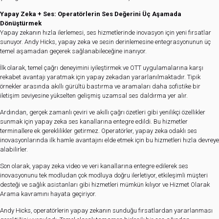
Yapay Zeka + Ses: Operatörlerin Ses Değerini Üç Aşamada
Dönüştürmek
Yapay zekanın hızla ilerlemesi, ses hizmetlerinde inovasyon için yeni fırsatlar
sunuyor. Andy Hicks, yapay zeka ve sesin derinlemesine entegrasyonunun üç
temel aşamadan geçerek sağlanabileceğine inanıyor.
İlk olarak, temel çağrı deneyimini iyileştirmek ve OTT uygulamalarına karşı
rekabet avantajı yaratmak için yapay zekadan yararlanılmaktadır. Tipik
örnekler arasında akıllı gürültü bastırma ve aramaları daha sofistike bir
iletişim seviyesine yükselten gelişmiş uzamsal ses daldırma yer alır.
Ardından, gerçek zamanlı çeviri ve akıllı çağrı özetleri gibi yenilikçi özellikler
sunmak için yapay zeka ses kanallarına entegre edildi. Bu hizmetler
terminallere ek gereklilikler getirmez. Operatörler, yapay zeka odaklı ses
inovasyonlarında ilk hamle avantajını elde etmek için bu hizmetleri hızla devreye
alabilirler.
Son olarak, yapay zeka video ve veri kanallarına entegre edilerek ses
inovasyonunu tek modludan çok modluya doğru ilerletiyor, etkileşimli müşteri
desteği ve sağlık asistanları gibi hizmetleri mümkün kılıyor ve Hizmet Olarak
Arama kavramını hayata geçiriyor.
Andy Hicks, operatörlerin yapay zekanın sunduğu fırsatlardan yararlanması