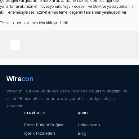
gerektiğini vurguladı. Temel olarak tamamen birleşik bir ses ağından
yararlanarak, hizmet inovasyonunu teşvik edebilir ve 5G-A ve yapay zekanın
ikili ilerlemesiyle ses hizmetlerinin temel değerini tamamen yenileyebilirler.
Teknik raporu okumak için tıklayın:
LINK
Wire
con
Wirecon, Türkiye ve dünya genelinde basın bülteni dağıtımı ve
dijital PR hizmetleri sunan profesyonel bir medya iletişim
şirketidir.
SERVISLER
ŞIRKET
Basın Bülteni Dağıtımı
Hakkımızda
İçerik Hizmetleri
Blog