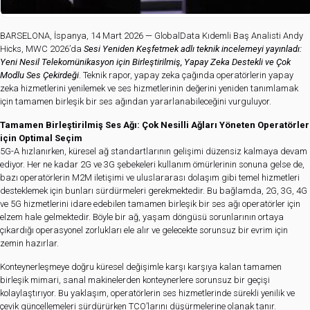
BARSELONA, İspanya, 14 Mart 2026 — GlobalData Kıdemli Baş Analisti Andy
Hicks, MWC 2026’da
Sesi Yeniden Keşfetmek adlı teknik incelemeyi yayınladı:
Yeni Nesil Telekomünikasyon için Birleştirilmiş, Yapay Zeka Destekli ve Çok
Modlu Ses Çekirdeği
. Teknik rapor, yapay zeka çağında operatörlerin yapay
zeka hizmetlerini yenilemek ve ses hizmetlerinin değerini yeniden tanımlamak
için tamamen birleşik bir ses ağından yararlanabileceğini vurguluyor.
Tamamen Birleştirilmiş Ses Ağı: Çok Nesilli Ağları Yöneten Operatörler
için Optimal Seçim
5G-A hızlanırken, küresel ağ standartlarının gelişimi düzensiz kalmaya devam
ediyor. Her ne kadar 2G ve 3G şebekeleri kullanım ömürlerinin sonuna gelse de,
bazı operatörlerin M2M iletişimi ve uluslararası dolaşım gibi temel hizmetleri
desteklemek için bunları sürdürmeleri gerekmektedir. Bu bağlamda, 2G, 3G, 4G
ve 5G hizmetlerini idare edebilen tamamen birleşik bir ses ağı operatörler için
elzem hale gelmektedir. Böyle bir ağ, yaşam döngüsü sorunlarının ortaya
çıkardığı operasyonel zorlukları ele alır ve gelecekte sorunsuz bir evrim için
zemin hazırlar.
Konteynerleşmeye doğru küresel değişimle karşı karşıya kalan tamamen
birleşik mimari, sanal makinelerden konteynerlere sorunsuz bir geçişi
kolaylaştırıyor. Bu yaklaşım, operatörlerin ses hizmetlerinde sürekli yenilik ve
çevik güncellemeleri sürdürürken TCO’larını düşürmelerine olanak tanır.