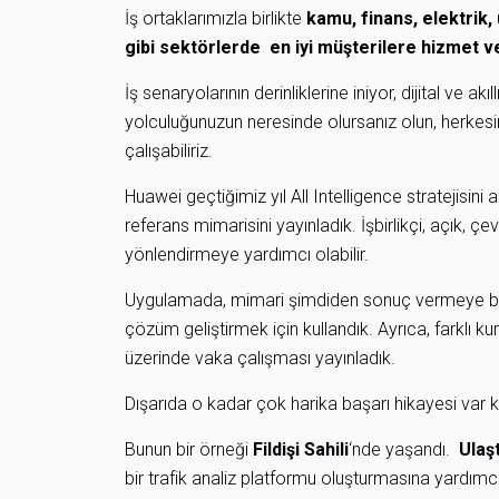
İş ortaklarımızla birlikte
kamu, finans, elektrik,
gibi sektörlerde
en iyi müşterilere hizmet v
İş senaryolarının derinliklerine iniyor, dijital ve ak
yolculuğunuzun neresinde olursanız olun, herkesin
çalışabiliriz.
Huawei geçtiğimiz yıl All Intelligence stratejisini a
referans mimarisini yayınladık. İşbirlikçi, açık, ç
yönlendirmeye yardımcı olabilir.
Uygulamada, mimari şimdiden sonuç vermeye başl
çözüm geliştirmek için kullandık. Ayrıca, farklı k
üzerinde vaka çalışması yayınladık.
Dışarıda o kadar çok harika başarı hikayesi var ki
Bunun bir örneği
Fildişi Sahili
‘nde yaşandı.
Ulaş
bir trafik analiz platformu oluşturmasına yardımcı