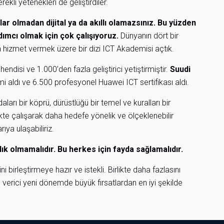
rekli yetenekleri de geliştirdiler.
lar olmadan dijital ya da akıllı olamazsınız. Bu yüzden
rdımcı olmak için çok çalışıyoruz.
Dünyanın dört bir
ara hizmet vermek üzere bir dizi ICT Akademisi açtık.
ndisi ve 1.000’den fazla geliştirici yetiştirmiştir.
Suudi
i aldı ve 6.500 profesyonel Huawei ICT sertifikası aldı.
aları bir köprü, dürüstlüğü bir temel ve kuralları bir
te çalışarak daha hedefe yönelik ve ölçeklenebilir
ıya ulaşabiliriz.
calık olmamalıdır. Bu herkes için fayda sağlamalıdır.
 birleştirmeye hazır ve istekli. Birlikte daha fazlasını
n verici yeni dönemde büyük fırsatlardan en iyi şekilde