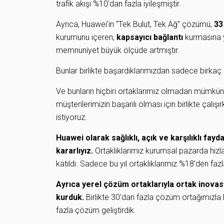
trafik akışı %10’dan fazla iyileşmiştir.
Ayrıca, Huawei’in “Tek Bulut, Tek Ağ” çözümü,
33
kurumunu içeren,
kapsayıcı bağlantı
kurmasına 
memnuniyet büyük ölçüde artmıştır.
Bunlar birlikte başardıklarımızdan sadece birkaç
Ve bunların hiçbiri ortaklarımız olmadan mümkün o
müşterilerimizin başarılı olması için birlikte çal
istiyoruz.
Huawei olarak sağlıklı, açık ve karşılıklı fay
kararlıyız.
Ortaklıklarımız kurumsal pazarda hız
katıldı. Sadece bu yıl ortaklıklarımız %18’den fa
Ayrıca yerel çözüm ortaklarıyla ortak inov
kurduk.
Birlikte 30’dan fazla çözüm ortağımızla
fazla çözüm geliştirdik.