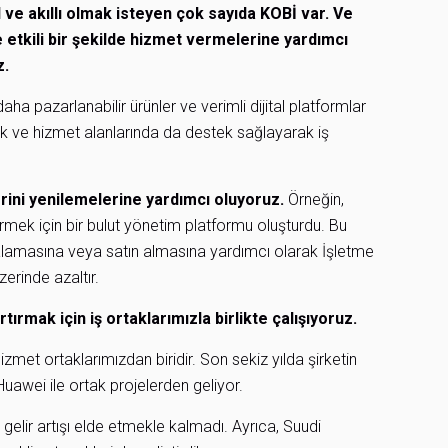
l ve akıllı olmak isteyen çok sayıda KOBİ var. Ve
 etkili bir şekilde hizmet vermelerine yardımcı
z.
aha pazarlanabilir ürünler ve verimli dijital platformlar
ik ve hizmet alanlarında da destek sağlayarak iş
erini yenilemelerine yardımcı oluyoruz.
Örneğin,
ek için bir bulut yönetim platformu oluşturdu. Bu
iralamasına veya satın almasına yardımcı olarak İşletme
erinde azaltır.
ırmak için iş ortaklarımızla birlikte çalışıyoruz.
zmet ortaklarımızdan biridir. Son sekiz yılda şirketin
ı Huawei ile ortak projelerden geliyor.
r gelir artışı elde etmekle kalmadı. Ayrıca, Suudi