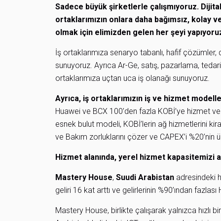
Sadece büyük şirketlerle çalışmıyoruz. Dijita
ortaklarımızın onlara daha bağımsız, kolay ve
olmak için elimizden gelen her şeyi yapıyoru
İş ortaklarımıza senaryo tabanlı, hafif çözümler, d
sunuyoruz. Ayrıca Ar-Ge, satış, pazarlama, tedar
ortaklarımıza uçtan uca iş olanağı sunuyoruz.
Ayrıca, iş ortaklarımızın iş ve hizmet modell
Huawei ve BCX 100’den fazla KOBİ’ye hizmet verm
esnek bulut modeli, KOBİ’lerin ağ hizmetlerini k
ve Bakım zorluklarını çözer ve CAPEX’i %20’nin üz
Hizmet alanında, yerel hizmet kapasitemizi art
Mastery House
,
Suudi Arabistan
adresindeki hi
geliri 16 kat arttı ve gelirlerinin %90’ından fazlas
Mastery House, birlikte çalışarak yalnızca hızlı bi