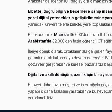
Arabistan’da lider bir ICT sağlayıcısı olmak için ge
Elbette, doğru bilgi ve becerilere sahip insan
yerel dijital yeteneklerin geliştirilmesine ya
yanındaki üniversitelerle birlikte, yerel toplulukl
Bu akademiler
Mısır’da
36.000’den fazla ICT mühe
Arabistan’da
32.000’den fazla öğrenci ICT eğitim
İleriye dönük olarak, ortaklarımızla çalışırken fayd
garanti olarak kullanmaya devam edeceğiz. Birlik
çözümler geliştirebilir ve küresel pazarlarda başar
Dijital ve akıllı dönüşüm, azınlık için bir ayrı
Huawei, daha fazla müşteri ve iş ortağıyla güçlerini
yapabilir, daha fazlasını yaratabilir ve bu heyeca
yararlanabiliriz.