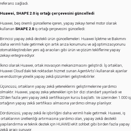
referans sağladı.
Huawei, SHAPE 2.0 iş ortağı çerçevesini güncelledi
Huawei, beş önemli güncelleme içeren, yapay zekayı temel motor olarak
kullanan
SHAPE 2.0
iş ortağı çerçevesini güncelledi:
Birincisi yapay zekâ destekli ürün güncellemeleri. Huawei İşletme ve Bakımını
daha verimli hale getirmek için artık arıza konumunu ve ağ optimizasyonunu
otomatikleştirebilen yeni ağ aracıları gibi ürün ve çözüm tekliflerine yapay
zekayı entegre ediyor.
İkinci olarak Huawei, ortak inovasyon mekanizmasını geliştirdi. İş ortakları,
Huawei Cloud’daki tek noktadan hizmet sunan AgentArts’ı kullanarak ajanlar
ve endüstriye yönelik yapay zekâ çözümleri geliştirebilirler.
Üçüncüsü, ortakların yapay zekâ yeteneklerini geliştirmelerine yardımcı
olmaktır. Huawei, yapay zeka yetenekleri için bir dizi standart yayınladı ve
20’den fazla yeni yapay zekâ sertifikasyon kursu başlattı. Ve üzerinden 1.000 iş
ortağının yapay zekâ sertifikası almasına yardımcı olmayı planlıyor.
Dördüncüsü, yapay zekâ ile işbirliğini daha verimli hale getirmek. Huawei, iş
ortaklarının üretkenliği artırmasına yardımcı olan, yapay zekâ destekli
yapılandırma ve teknik destek için HUAWEI eKit sohbet gibi birden fazla yapay
zekâ aracı sunuyor.