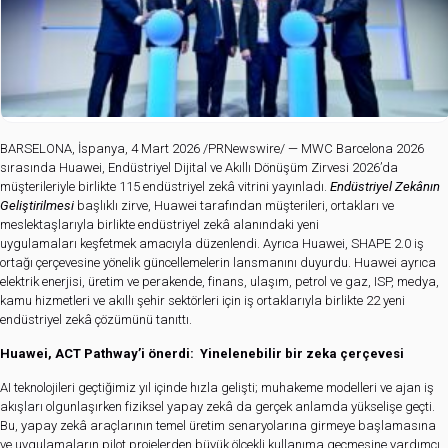
BARSELONA, İspanya, 4 Mart 2026 /PRNewswire/ — MWC Barcelona 2026
sırasında Huawei, Endüstriyel Dijital ve Akıllı Dönüşüm Zirvesi 2026’da
müşterileriyle birlikte 115 endüstriyel zekâ vitrini yayınladı.
Endüstriyel Zekânın
Geliştirilmesi
başlıklı zirve, Huawei tarafından müşterileri, ortakları ve
meslektaşlarıyla birlikte endüstriyel zekâ alanındaki yeni
uygulamaları keşfetmek amacıyla düzenlendi. Ayrıca Huawei, SHAPE 2.0 iş
ortağı çerçevesine yönelik güncellemelerin lansmanını duyurdu. Huawei ayrıca
elektrik enerjisi, üretim ve perakende, finans, ulaşım, petrol ve gaz, ISP, medya,
kamu hizmetleri ve akıllı şehir sektörleri için iş ortaklarıyla birlikte 22 yeni
endüstriyel zekâ çözümünü tanıttı.
Huawei, ACT
Pathway’i önerdi:
Yinelenebilir bir zeka çerçevesi
AI teknolojileri geçtiğimiz yıl içinde hızla gelişti; muhakeme modelleri ve ajan iş
akışları olgunlaşırken fiziksel yapay zekâ da gerçek anlamda yükselişe geçti.
Bu, yapay zekâ araçlarının temel üretim senaryolarına girmeye başlamasına
ve uygulamaların pilot projelerden büyük ölçekli kullanıma geçmesine yardımcı