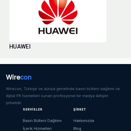
HUAWEI
Wire
con
Wirecon, Türkiye ve dünya genelinde basın bülteni dağıtımı ve
dijital PR hizmetleri sunan profesyonel bir medya iletişim
şirketidir.
SERVISLER
ŞIRKET
Basın Bülteni Dağıtımı
Hakkımızda
İçerik Hizmetleri
Blog