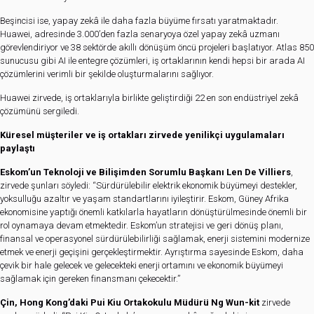
Beşincisi ise, yapay zekâ ile daha fazla büyüme fırsatı yaratmaktadır.
Huawei, adresinde 3.000’den fazla senaryoya özel yapay zekâ uzmanı
görevlendiriyor ve 38 sektörde akıllı dönüşüm öncü projeleri başlatıyor. Atlas 850
sunucusu gibi AI ile entegre çözümleri, iş ortaklarının kendi hepsi bir arada AI
çözümlerini verimli bir şekilde oluşturmalarını sağlıyor.
Huawei zirvede, iş ortaklarıyla birlikte geliştirdiği 22 en son endüstriyel zekâ
çözümünü sergiledi.
Küresel müşteriler ve iş ortakları zirvede yenilikçi uygulamaları
paylaştı
Eskom’un Teknoloji ve Bilişimden Sorumlu Başkanı Len De Villiers
,
zirvede şunları söyledi: “Sürdürülebilir elektrik ekonomik büyümeyi destekler,
yoksulluğu azaltır ve yaşam standartlarını iyileştirir. Eskom, Güney Afrika
ekonomisine yaptığı önemli katkılarla hayatların dönüştürülmesinde önemli bir
rol oynamaya devam etmektedir. Eskom’un stratejisi ve geri dönüş planı,
finansal ve operasyonel sürdürülebilirliği sağlamak, enerji sistemini modernize
etmek ve enerji geçişini gerçekleştirmektir. Ayrıştırma sayesinde Eskom, daha
çevik bir hale gelecek ve gelecekteki enerji ortamını ve ekonomik büyümeyi
sağlamak için gereken finansmanı çekecektir.”
Çin,
Hong Kong’daki Pui Kiu Ortakokulu Müdürü Ng Wun-kit
zirvede