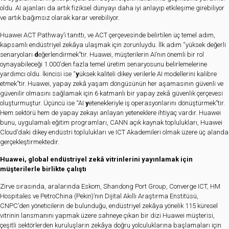
oldu. AI ajanları da artık fiziksel dünyayı daha iyi anlayıp etkileşime girebiliyor
ve artık bağımsız olarak karar verebiliyor.
Huawei ACT Pathway’i tanıttı, ve ACT çerçevesinde belirtilen üç temel adım,
kapsamlı endüstriyel zekâya ulaşmak için zorunluydu. İlk adım “yüksek değerli
senaryoları
d
eğerlendirmek”tir. Huawei, müşterilerin AI’nın önemli bir rol
oynayabileceği 1.000’den fazla temel üretim senaryosunu belirlemelerine
yardımcı oldu. İkincisi ise “
y
üksek kaliteli dikey verilerle AI modellerini kalibre
etmek”tir. Huawei, yapay zekâ yaşam döngüsünün her aşamasının güvenli ve
güvenilir olmasını sağlamak için 6 katmanlı bir yapay zekâ güvenlik çerçevesi
oluşturmuştur. Üçüncü ise “AI
y
etenekleriyle iş operasyonlarını dönüştürmek”tir.
Hem sektörü hem de yapay zekayı anlayan yeteneklere ihtiyaç vardır. Huawei
bunu, uygulamalı eğitim programları, CANN açık kaynak toplulukları, Huawei
Cloud’daki dikey endüstri toplulukları ve ICT Akademileri olmak üzere üç alanda
gerçekleştirmektedir.
Huawei,
global
endüstriyel zekâ vitrinlerini yayınlamak için
müşterilerle birlikte çalıştı
Zirve sırasında, aralarında Eskom, Shandong Port Group, Converge ICT, HM
Hospitales ve PetroChina (Pekin)’nın Dijital Akıllı Araştırma Enstitüsü,
CNPC’den yöneticilerin de bulunduğu, endüstriyel zekâya yönelik 115 küresel
vitrinin lansmanını yapmak üzere sahneye çıkan bir dizi Huawei müşterisi,
çeşitli sektörlerden kuruluşların zekâya doğru yolculuklarına başlamaları için