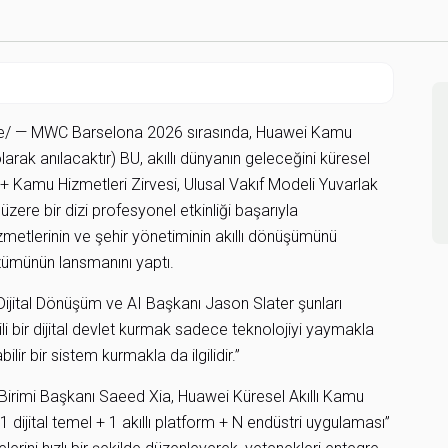
e/ — MWC Barselona 2026 sırasında, Huawei Kamu
arak anılacaktır) BU, akıllı dünyanın geleceğini küresel
I + Kamu Hizmetleri Zirvesi, Ulusal Vakıf Modeli Yuvarlak
ere bir dizi profesyonel etkinliği başarıyla
izmetlerinin ve şehir yönetiminin akıllı dönüşümünü
zümünün lansmanını yaptı.
ijital Dönüşüm ve AI Başkanı Jason Slater şunları
kili bir dijital devlet kurmak sadece teknolojiyi yaymakla
ilir bir sistem kurmakla da ilgilidir.”
Birimi Başkanı Saeed Xia, Huawei Küresel Akıllı Kamu
ijital temel + 1 akıllı platform + N endüstri uygulaması”