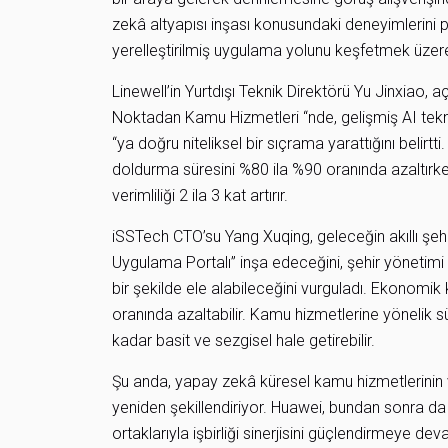
zekâ altyapısı inşası konusundaki deneyimlerini p
yerelleştirilmiş uygulama yolunu keşfetmek üzere çe
Linewell’in Yurtdışı Teknik Direktörü Yu Jinxiao
Noktadan Kamu Hizmetleri “nde, gelişmiş AI teknoloj
“ya doğru niteliksel bir sıçrama yarattığını belirtt
doldurma süresini %80 ila %90 oranında azaltırke
verimliliği 2 ila 3 kat artırır.
iSSTech CTO’su Yang Xuqing, geleceğin akıllı şehi
Uygulama Portalı” inşa edeceğini, şehir yönetimi i
bir şekilde ele alabileceğini vurguladı. Ekonom
oranında azaltabilir. Kamu hizmetlerine yönelik s
kadar basit ve sezgisel hale getirebilir.
Şu anda, yapay zekâ küresel kamu hizmetlerinin ve 
yeniden şekillendiriyor. Huawei, bundan sonra da d
ortaklarıyla işbirliği sinerjisini güçlendirmeye d