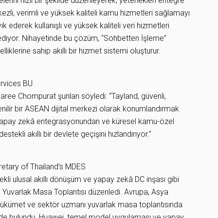
elerini hızlı bir şekilde düzenleyerek, yetenekleri entegre
zli, verimli ve yüksek kaliteli kamu hizmetleri sağlamayı
k ederek kullanışlı ve yüksek kaliteli veri hizmetleri
ediyor. Nihayetinde bu çözüm, “Sohbetten İşleme”
elliklerine sahip akıllı bir hizmet sistemi oluşturur.
ervices BU
ee Chompurat şunları söyledi: “Tayland, güvenli,
nilir bir ASEAN dijital merkezi olarak konumlandırmak
u yapay zekâ entegrasyonundan ve küresel kamu-özel
tekli akıllı bir devlete geçişini hızlandırıyor.”
tary of Thailand’s MDES
kli ulusal akıllı dönüşüm ve yapay zekâ DC inşası gibi
i Yuvarlak Masa Toplantısı düzenledi. Avrupa, Asya
e hükümet ve sektör uzmanı yuvarlak masa toplantısında
inde bulundu. Huawei, temel model uygulaması ve yapay