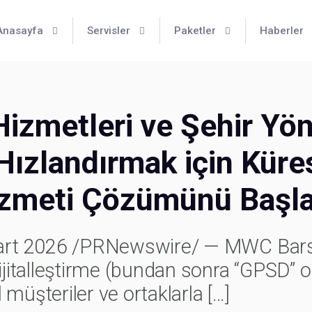
Anasayfa
Servisler
Paketler
Haberler
zmetleri ve Şehir Yöne
zlandırmak için Küres
zmeti Çözümünü Başla
rt 2026 /PRNewswire/ — MWC Barse
talleştirme (bundan sonra “GPSD” olar
 müşteriler ve ortaklarla
[…]