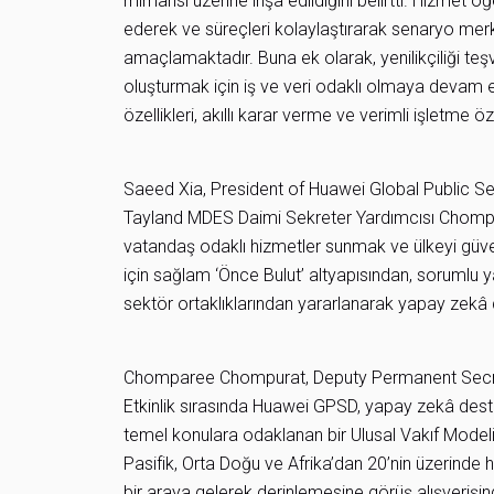
mimarisi üzerine inşa edildiğini belirtti. Hizmet öğ
ederek ve süreçleri kolaylaştırarak senaryo merke
amaçlamaktadır. Buna ek olarak, yenilikçiliği teşvi
oluşturmak için iş ve veri odaklı olmaya devam 
özellikleri, akıllı karar verme ve verimli işletme öz
Saeed Xia, President of Huawei Global Public S
Tayland MDES Daimi Sekreter Yardımcısı Chompar
vatandaş odaklı hizmetler sunmak ve ülkeyi güve
için sağlam ‘Önce Bulut’ altyapısından, soruml
sektör ortaklıklarından yararlanarak yapay zekâ des
Chomparee Chompurat, Deputy Permanent Secre
Etkinlik sırasında Huawei GPSD, yapay zekâ deste
temel konulara odaklanan bir Ulusal Vakıf Model
Pasifik, Orta Doğu ve Afrika’dan 20’nin üzerind
bir araya gelerek derinlemesine görüş alışveriş