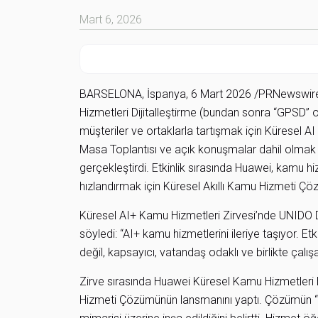
Mart 6, 2026
BARSELONA, İspanya, 6 Mart 2026 /PRNewswir
Hizmetleri Dijitalleştirme (bundan sonra “GPSD” ol
müşteriler ve ortaklarla tartışmak için Küresel A
Masa Toplantısı ve açık konuşmalar dahil olmak üz
gerçekleştirdi. Etkinlik sırasında Huawei, kamu h
hızlandırmak için Küresel Akıllı Kamu Hizmeti Çö
Küresel AI+ Kamu Hizmetleri Zirvesi’nde UNIDO D
söyledi: “AI+ kamu hizmetlerini ileriye taşıyor. Et
değil, kapsayıcı, vatandaş odaklı ve birlikte çalışab
Zirve sırasında Huawei Küresel Kamu Hizmetleri 
Hizmeti Çözümünün lansmanını yaptı. Çözümün “1 d