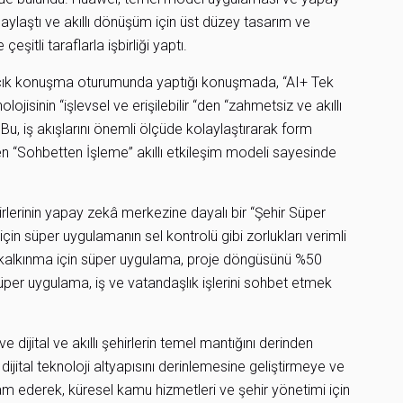
aylaştı ve akıllı dönüşüm için üst düzey tasarım ve
şitli taraflarla işbirliği yaptı.
, açık konuşma oturumunda yaptığı konuşmada, “AI+ Tek
isinin “işlevsel ve erişilebilir “den “zahmetsiz ve akıllı
i. Bu, iş akışlarını önemli ölçüde kolaylaştırarak form
n “Sohbetten İşleme” akıllı etkileşim modeli sayesinde
rlerinin yapay zekâ merkezine dayalı bir “Şehir Süper
çin süper uygulamanın sel kontrolü gibi zorlukları verimli
ik kalkınma için süper uygulama, proje döngüsünü %50
üper uygulama, iş ve vatandaşlık işlerini sohbet etmek
dijital ve akıllı şehirlerin temel mantığını derinden
ijital teknoloji altyapısını derinlemesine geliştirmeye ve
evam ederek, küresel kamu hizmetleri ve şehir yönetimi için