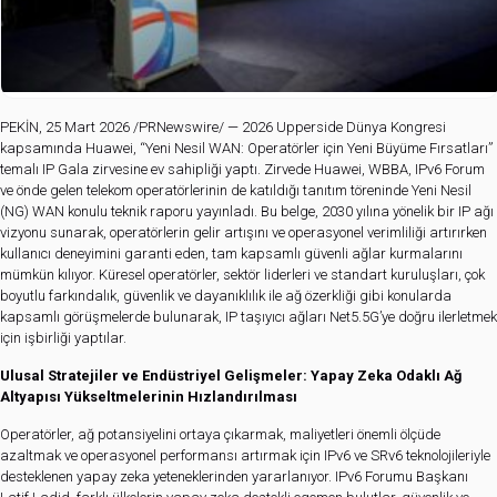
PEKİN, 25 Mart 2026 /PRNewswire/ — 2026 Upperside Dünya Kongresi
kapsamında Huawei, “Yeni Nesil WAN: Operatörler için Yeni Büyüme Fırsatları”
temalı IP Gala zirvesine ev sahipliği yaptı. Zirvede Huawei, WBBA, IPv6 Forum
ve önde gelen telekom operatörlerinin de katıldığı tanıtım töreninde Yeni Nesil
(NG) WAN konulu teknik raporu yayınladı. Bu belge, 2030 yılına yönelik bir IP ağı
vizyonu sunarak, operatörlerin gelir artışını ve operasyonel verimliliği artırırken
kullanıcı deneyimini garanti eden, tam kapsamlı güvenli ağlar kurmalarını
mümkün kılıyor. Küresel operatörler, sektör liderleri ve standart kuruluşları, çok
boyutlu farkındalık, güvenlik ve dayanıklılık ile ağ özerkliği gibi konularda
kapsamlı görüşmelerde bulunarak, IP taşıyıcı ağları Net5.5G’ye doğru ilerletmek
için işbirliği yaptılar.
Ulusal Stratejiler ve Endüstriyel Gelişmeler: Yapay Zeka Odaklı Ağ
Altyapısı Yükseltmelerinin Hızlandırılması
Operatörler, ağ potansiyelini ortaya çıkarmak, maliyetleri önemli ölçüde
azaltmak ve operasyonel performansı artırmak için IPv6 ve SRv6 teknolojileriyle
desteklenen yapay zeka yeteneklerinden yararlanıyor. IPv6 Forumu Başkanı