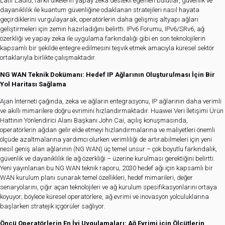
Latif Ladid, farklı ülkelerin yapay zeka destekli egemen bulutlar, güvenlik ve
dayanıklılık ile kuantum güvenliğine odaklanan stratejileri nasıl hayata
geçirdiklerini vurgulayarak, operatörlerin daha gelişmiş altyapı ağları
geliştirmeleri için zemin hazırladığını belirtti. IPv6 Forumu, IPv6/SRv6, ağ
özerkliği ve yapay zeka ile uygulama farkındalığı gibi en son teknolojilerin
kapsamlı bir şekilde entegre edilmesini teşvik etmek amacıyla küresel sektör
ortaklarıyla birlikte çalışmaktadır.
NG WAN Teknik Dokümanı: Hedef IP Ağlarının Oluşturulması İçin Bir
Yol Haritası Sağlama
Ajan İnterneti çağında, zeka ve ağların entegrasyonu, IP ağlarının daha verimli
ve akıllı mimarilere doğru evrimini hızlandırmaktadır. Huawei Veri İletişimi Ürün
Hattının Yönlendirici Alanı Başkanı John Cai, açılış konuşmasında,
operatörlerin ağdan gelir elde etmeyi hızlandırmalarına ve maliyetleri önemli
ölçüde azaltmalarına yardımcı olurken verimliliği de artırabilmeleri için yeni
nesil geniş alan ağlarının (NG WAN) üç temel unsur – çok boyutlu farkındalık,
güvenlik ve dayanıklılık ile ağ özerkliği – üzerine kurulması gerektiğini belirtti.
Yeni yayınlanan bu NG WAN teknik raporu, 2030 hedef ağı için kapsamlı bir
WAN kurulum planı sunarak temel özellikleri, hedef mimarileri, değer
senaryolarını, çığır açan teknolojileri ve ağ kurulum spesifikasyonlarını ortaya
koyuyor; böylece küresel operatörlere, ağ evrimi ve inovasyon yolculuklarına
başlarken stratejik içgörüler sağlıyor.
Öncü Operatörlerin En İyi Uygulamaları: Ağ Evrimi için Ölçütlerin