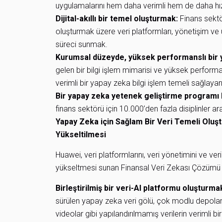
uygulamalarını hem daha verimli hem de daha hızlı
Dijital-akıllı bir temel oluşturmak:
Finans sektö
oluşturmak üzere veri platformları, yönetişim ve 
süreci sunmak.
Kurumsal düzeyde, yüksek performanslı bir ya
gelen bir bilgi işlem mimarisi ve yüksek perform
verimli bir yapay zeka bilgi işlem temeli sağlaya
Bir yapay zeka yetenek geliştirme programı
finans sektörü için 10.000’den fazla disiplinler a
Yapay Zeka için Sağlam Bir Veri Temeli Oluşt
Yükseltilmesi
Huawei, veri platformlarını, veri yönetimini ve v
yükseltmesi sunan Finansal Veri Zekası Çözümü 6.0
Birleştirilmiş bir veri-AI platformu oluşturma
sürülen yapay zeka veri gölü, çok modlu depolam
videolar gibi yapılandırılmamış verilerin verimli bi