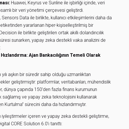
ması:
Huawei, Keyrus ve Sunline ile işbirliği içinde, veri
psamlı bir veri yönetimi çerçevesi geliştirdi.
Sensors Data ile birlikte, kullanıcı etkileşimlerini daha da
iketinden yararlanan hiper-kişiselleştirilmiş bir
on ile birlikte geliştirilen ortak akıllı dolandırıcılık
süresi sunarken, yapay zeka destekli vaka analizini de
.
ızlandırma: Ajan Bankacılığının Temeli Olarak
lı aşkın bir süredir sahip olduğu uzmanlıktan
ler geliştirmiştir: platformlar, veritabanları, mühendislik
er, dünya çapında 150’den fazla finans kurumunun
 sağlamış ve yapay zeka teknolojisini kullanarak
n Kurtulma” sürecini daha da hızlandırmıştır.
iyileştirmeler içeren ve yapay zeka destekli geliştirme,
ital CORE Solution 6.0’ı tanıttı: