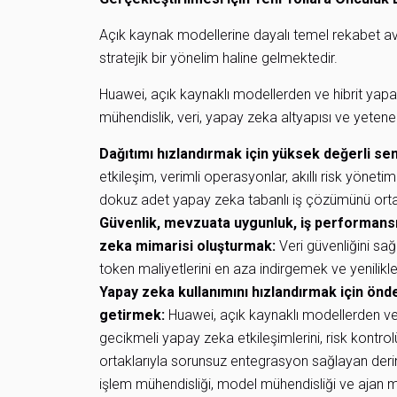
Açık kaynak modellerine dayalı temel rekabet avan
stratejik bir yönelim haline gelmektedir.
Huawei, açık kaynaklı modellerden ve hibrit yap
mühendislik, veri, yapay zeka altyapısı ve yetenek
Dağıtımı hızlandırmak için yüksek değerli s
etkileşim, verimli operasyonlar, akıllı risk yönet
dokuz adet yapay zeka tabanlı iş çözümünü orta
Güvenlik, mevzuata uygunluk, iş performansı 
zeka mimarisi oluşturmak:
Veri güvenliğini sa
token maliyetlerini en aza indirgemek ve yenilikl
Yapay zeka kullanımını hızlandırmak için önd
getirmek:
Huawei, açık kaynaklı modellerden v
gecikmeli yapay zeka etkileşimlerini, risk kontrol
ortaklarıyla sorunsuz entegrasyon sağlayan derin
işlem mühendisliği, model mühendisliği ve ajan mü