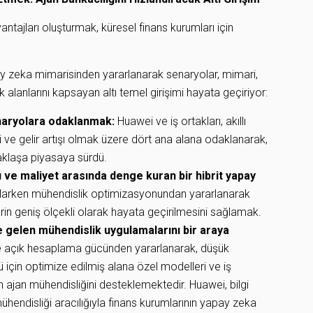
tajları oluşturmak, küresel finans kurumları için
ay zeka mimarisinden yararlanarak senaryolar, mimari,
 alanlarını kapsayan altı temel girişimi hayata geçiriyor:
enaryolara odaklanmak:
Huawei ve iş ortakları, akıllı
imi ve gelir artışı olmak üzere dört ana alana odaklanarak,
klaşa piyasaya sürdü.
ve maliyet arasında denge kuran bir hibrit yapay
ğlarken mühendislik optimizasyonundan yararlanarak
erin geniş ölçekli olarak hayata geçirilmesini sağlamak.
e gelen mühendislik uygulamalarını bir araya
e açık hesaplama gücünden yararlanarak, düşük
ü için optimize edilmiş alana özel modelleri ve iş
 ajan mühendisliğini desteklemektedir. Huawei, bilgi
hendisliği aracılığıyla finans kurumlarının yapay zeka