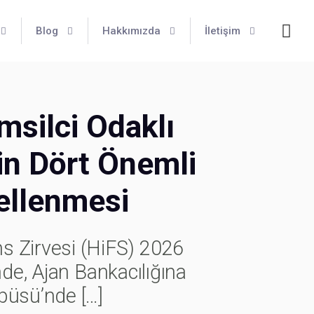
Blog
Hakkımızda
İletişim
msilci Odaklı
in Dört Önemli
ellenmesi
 Zirvesi (HiFS) 2026
nde, Ajan Bankacılığına
mpüsü’nde
[…]