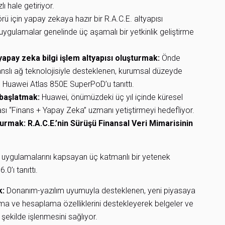
 hale getiriyor.
rü için yapay zekaya hazır bir R.A.C.E. altyapısı
uygulamalar genelinde üç aşamalı bir yetkinlik geliştirme
pay zeka bilgi işlem altyapısı oluşturmak:
Önde
anslı ağ teknolojisiyle desteklenen, kurumsal düzeyde
n Huawei Atlas 850E SuperPoD’u tanıttı.
 başlatmak:
Huawei, önümüzdeki üç yıl içinde küresel
rası “Finans + Yapay Zeka” uzmanı yetiştirmeyi hedefliyor.
urmak: R.A.C.E.’nin Sürüşü Finansal Veri Mimarisinin
eri uygulamalarını kapsayan üç katmanlı bir yetenek
’ı tanıttı.
k:
Donanım-yazılım uyumuyla desteklenen, yeni piyasaya
a ve hesaplama özelliklerini destekleyerek belgeler ve
r şekilde işlenmesini sağlıyor.