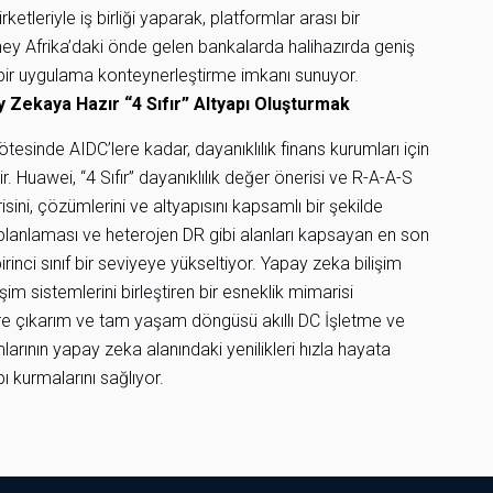
tleriyle iş birliği yaparak, platformlar arası bir
ey Afrika’daki önde gelen bankalarda halihazırda geniş
ir uygulama konteynerleştirme imkanı sunuyor.
y Zekaya Hazır “4 Sıfır” Altyapı Oluşturmak
tesinde AIDC’lere kadar, dayanıklılık finans kurumları için
uawei, “4 Sıfır” dayanıklılık değer önerisi ve R-A-A-S
ni, çözümlerini ve altyapısını kapsamlı bir şekilde
ik planlaması ve heterojen DR gibi alanları kapsayan en son
birinci sınıf bir seviyeye yükseltiyor. Yapay zeka bilişim
m sistemlerini birleştiren bir esneklik mimarisi
e çıkarım ve tam yaşam döngüsü akıllı DC İşletme ve
rının yapay zeka alanındaki yenilikleri hızla hayata
ı kurmalarını sağlıyor.