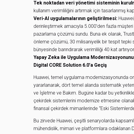
Tek noktadan veri yönetimi sisteminin kurul
kullanım verimliliğini artırmak için tasarlanmış ka
Veri-AI uygulamalarının geliştirilmesi:
Huawei, 
derinleştirmek amacıyla 5.000’den fazla müşteri et
pazarlama çözümü sundu. Buna ek olarak, TrustDecisi
önleme çözümü, 30 milisaniyelik bir tespit tepki 
bünyesinde barındırarak verimliliği 40 kat artırıyor
Yapay Zeka ile Uygulama Modernizasyonunu H
Digital CORE Solution 6.0’a Geçiş
Huawei, temel uygulama modernizasyonunda on yı
yararlanarak, dört temel alanda sistematik yetenek
ve İşletme ve Bakım. Bugüne kadar bu yetkinlikl
çekirdek sistemlerini modernize etmesine olanak
finansal çekirdek mimarilerinde “Eski Sistemlerde
Bu zirvede Huawei, çeşitli senaryolarda kapsamlı 
mühendislik, mimari ve platformlara odaklanan Dig