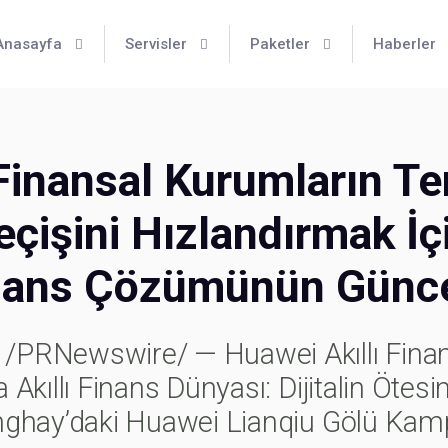
Anasayfa
Servisler
Paketler
Haberler
inansal Kurumların Te
eçişini Hızlandırmak İç
Finans Çözümünün Günc
PRNewswire/ — Huawei Akıllı Finans
kıllı Finans Dünyası: Dijitalin Ötesi
nghay’daki Huawei Lianqiu Gölü Ka