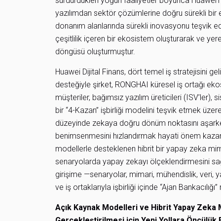
sürdürdükleri yoğun faaliyetler boyunca Huawei’n
yazılımdan sektör çözümlerine doğru sürekli bir ev
donanım alanlarında sürekli inovasyonu teşvik eder
çeşitlilik içeren bir ekosistem oluşturarak ve yere
döngüsü oluşturmuştur.
Huawei Dijital Finans, dört temel iş stratejisini ge
desteğiyle şirket, RONGHAI küresel iş ortağı e
müşteriler, bağımsız yazılım üreticileri (ISV’ler), 
bir “4-Kazan” işbirliği modelini teşvik etmek üzer
düzeyinde zekaya doğru dönüm noktasını aşarken, 
benimsenmesini hızlandırmak hayati önem kazan
modellerle desteklenen hibrit bir yapay zeka mima
senaryolarda yapay zekayı ölçeklendirmesini sağla
girişime —senaryolar, mimari, mühendislik, veri,
ve iş ortaklarıyla işbirliği içinde “Ajan Bankacılığ
Açık Kaynak Modelleri ve Hibrit Yapay Zeka M
Gerçekleştirilmesi için Yeni Yollara Öncülük E