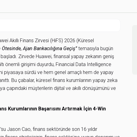
 Akıllı Finans Zirvesi (HiFS) 2026 (Küresel
n Ötesinde, Ajan Bankacılığına Geçiş”
temasıyla bugün
aşladı. Zirvede Huawei, finansal yapay zekanın geniş
ltı önemli girişimi duyurdu, Financial Data Intelligence
erini piyasaya sürdü ve hem genel amaçlı hem de yapay
tanıttı. Bu çabalar, küresel finans kurumlarının yapay zeka
nya çapındaki müşterilerin dijital ve akıllı dönüşümünü ve
ans Kurumlarının Başarısını Artırmak İçin 4-Win
EO’su Jason Cao, finans sektöründe son 16 yıldır