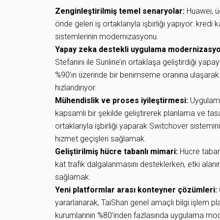
Zenginleştirilmiş temel senaryolar:
Huawei, ü
önde gelen iş ortaklarıyla işbirliği yapıyor: kred
sistemlerinin modernizasyonu.
Yapay zeka destekli uygulama modernizasyo
Stefanini ile Sunline’ın ortaklaşa geliştirdiği y
%90’ın üzerinde bir benimseme oranına ulaşar
hızlandırıyor.
Mühendislik ve proses iyileştirmesi:
Uygulama 
kapsamlı bir şekilde geliştirerek planlama ve tas
ortaklarıyla işbirliği yaparak Switchover sistemi
hizmet geçişleri sağlamak.
Geliştirilmiş hücre tabanlı mimari:
Hücre tabanl
kat trafik dalgalanmasını desteklerken, etki alanın
sağlamak.
Yeni platformlar arası konteyner çözümleri:
yararlanarak, TaiShan genel amaçlı bilgi işlem pla
kurumlarının %80’inden fazlasında uygulama mod