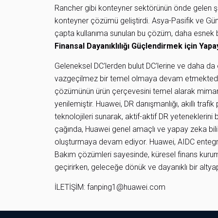
Rancher gibi konteyner sektörünün önde gelen şirke
konteyner çözümü geliştirdi. Asya-Pasifik ve Gün
çapta kullanıma sunulan bu çözüm, daha esnek b
Finansal Dayanıklılığı Güçlendirmek için Yapa
Geleneksel DC’lerden bulut DC’lerine ve daha da ö
vazgeçilmez bir temel olmaya devam etmektedir. H
çözümünün ürün çerçevesini temel alarak mimarisi
yenilemiştir. Huawei, DR danışmanlığı, akıllı traf
teknolojileri sunarak, aktif-aktif DR yeteneklerini 
çağında, Huawei genel amaçlı ve yapay zeka bilişi
oluşturmaya devam ediyor. Huawei, AIDC entegr
Bakım çözümleri sayesinde, küresel finans kurumla
geçirirken, geleceğe dönük ve dayanıklı bir altyap
İLETİŞİM: fanping1@huawei.com