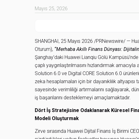
Mayıs 25, 2026
SHANGHAI, 25 Mayıs 2026 /PRNewswire/ — Huawei
Oturum),
“Merhaba Akıllı Finans Dünyası: Dijitali
Şanghay’daki Huawei Lianqiu Gölü Kampüsü’nde b
çaplı yaygınlaştırılmasını hızlandırmak amacıyla a
Solution 6.0 ve Digital CORE Solution 6.0 ürünl
zeka hesaplamaları için bir dayanıklılık altyapısı 
sayesinde verimliliği artırmalarını sağlayarak, dü
iş başarılarını desteklemeyi amaçlamaktadır.
Dört İş Stratejisine Odaklanarak Küresel Fin
Modeli Oluşturmak
Zirve sırasında Huawei Dijital Finans İş Birimi C