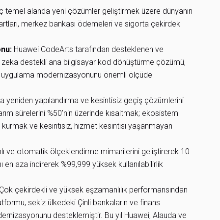
ç temel alanda yeni çözümler geliştirmek üzere dünyanın
i kartları, merkez bankası ödemeleri ve sigorta çekirdek
nu:
Huawei CodeArts tarafından desteklenen ve
apay zeka destekli ana bilgisayar kod dönüştürme çözümü,
ak uygulama modernizasyonunu önemli ölçüde
yeniden yapılandırma ve kesintisiz geçiş çözümlerini
arım sürelerini %50’nin üzerinde kısaltmak; ekosistem
ni kurmak ve kesintisiz, hizmet kesintisi yaşanmayan
ı ve otomatik ölçeklendirme mimarilerini geliştirerek 10
ı en aza indirerek %99,999 yüksek kullanılabilirlik
Çok çekirdekli ve yüksek eşzamanlılık performansından
tformu, sekiz ülkedeki Çinli bankaların ve finans
ernizasyonunu desteklemiştir. Bu yıl Huawei, Alauda ve