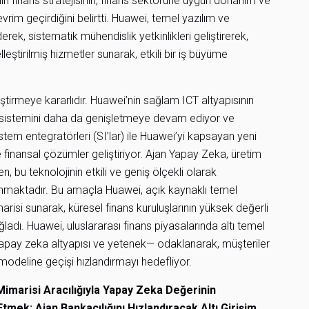
in finans stratejisinin, finans sektörüne uygun donanım ve
rim geçirdiğini belirtti. Huawei, temel yazılım ve
ek, sistematik mühendislik yetkinlikleri geliştirerek,
lleştirilmiş hizmetler sunarak, etkili bir iş büyüme
liştirmeye kararlıdır. Huawei’nin sağlam ICT altyapısının
kosistemini daha da genişletmeye devam ediyor ve
sistem entegratörleri (SI’lar) ile Huawei’yi kapsayan yeni
e finansal çözümler geliştiriyor. Ajan Yapay Zeka, üretim
bu teknolojinin etkili ve geniş ölçekli olarak
maktadır. Bu amaçla Huawei, açık kaynaklı temel
risi sunarak, küresel finans kuruluşlarının yüksek değerli
dı. Huawei, uluslararası finans piyasalarında altı temel
 yapay zeka altyapısı ve yetenek— odaklanarak, müşteriler
ı” modeline geçişi hızlandırmayı hedefliyor.
imarisi Aracılığıyla Yapay Zeka Değerinin
tmek: Ajan Bankacılığını Hızlandıracak Altı Girişim