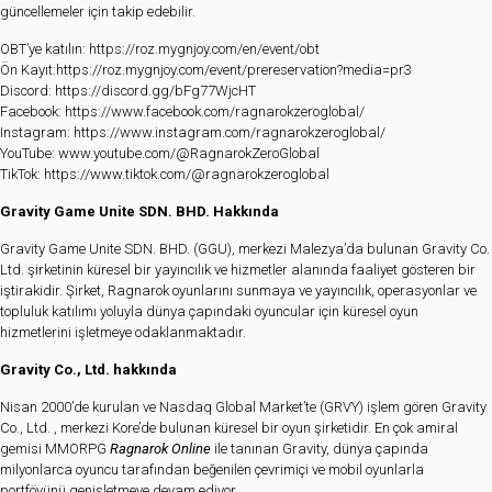
güncellemeler için takip edebilir.
OBT’ye katılın:
https://roz.mygnjoy.com/en/event/obt
Ön Kayıt:
https://roz.mygnjoy.com/event/prereservation?media=pr3
Discord:
https://discord.gg/bFg77WjcHT
Facebook:
https://www.facebook.com/ragnarokzeroglobal/
Instagram:
https://www.instagram.com/ragnarokzeroglobal/
YouTube:
www.youtube.com/@RagnarokZeroGlobal
TikTok:
https://www.tiktok.com/@ragnarokzeroglobal
Gravity Game Unite SDN. BHD. Hakkında
Gravity Game Unite SDN. BHD. (GGU), merkezi Malezya’da bulunan Gravity Co.
Ltd. şirketinin küresel bir yayıncılık ve hizmetler alanında faaliyet gösteren bir
iştirakidir. Şirket, Ragnarok oyunlarını sunmaya ve yayıncılık, operasyonlar ve
topluluk katılımı yoluyla dünya çapındaki oyuncular için küresel oyun
hizmetlerini işletmeye odaklanmaktadır.
Gravity Co., Ltd. hakkında
Nisan 2000’de kurulan ve Nasdaq Global Market’te (GRVY) işlem gören Gravity
Co., Ltd. , merkezi Kore’de bulunan küresel bir oyun şirketidir. En çok amiral
gemisi MMORPG
Ragnarok Online
ile tanınan Gravity, dünya çapında
milyonlarca oyuncu tarafından beğenilen çevrimiçi ve mobil oyunlarla
portföyünü genişletmeye devam ediyor.