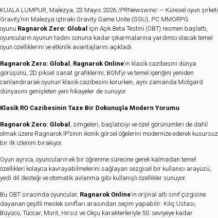
KUALA LUMPUR, Malezya, 23 Mayıs 2026 /PRNewswire/ — Küresel oyun şirketi
Gravity’nin Malezya iştiraki Gravity Game Unite (GGU), PC MMORPG
oyunu
Ragnarok Zero: Global
için Açık Beta Testini (OBT) resmen başlattı,
oyuncuların oyunun tadını sonuna kadar çıkarmalarına yardımcı olacak temel
oyun özelliklerini ve etkinlik avantajlarını açıkladı.
Ragnarok Zero: Global
,
Ragnarok Online
‘ın klasik cazibesini dünya
görüşünü, 2D piksel sanat grafiklerini, BGM’yi ve temel içeriğini yeniden
canlandırarak oyunun klasik cazibesini korurken, aynı zamanda Midgard
dünyasını genişleten yeni hikayeler de sunuyor.
Klasik RO Cazibesinin Taze Bir Dokunuşla Modern Yorumu
Ragnarok Zero: Global
, simgeleri, başlatıcıyı ve özel görünümleri de dahil
olmak üzere Ragnarok IP’sinin ikonik görsel öğelerini modernize ederek kusursuz
bir ilk izlenim bırakıyor.
Oyun ayrıca, oyuncuların ek bir öğrenme sürecine gerek kalmadan temel
özellikleri kolayca kavrayabilmelerini sağlayan sezgisel bir kullanıcı arayüzü,
yedi dil desteği ve otomatik avlanma gibi kullanışlı özellikler sunuyor.
Bu OBT sırasında oyuncular,
Ragnarok Online
‘ın orijinal altı sınıf çizgisine
dayanan çeşitli meslek sınıfları arasından seçim yapabilir: Kılıç Ustası,
Büyücü, Tüccar, Mürit, Hırsız ve Okçu karakterleriyle 50. seviyeye kadar