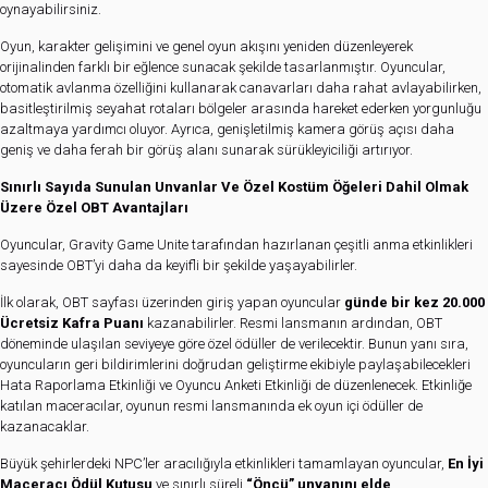
oynayabilirsiniz.
Oyun, karakter gelişimini ve genel oyun akışını yeniden düzenleyerek
orijinalinden farklı bir eğlence sunacak şekilde tasarlanmıştır. Oyuncular,
otomatik avlanma özelliğini kullanarak canavarları daha rahat avlayabilirken,
basitleştirilmiş seyahat rotaları bölgeler arasında hareket ederken yorgunluğu
azaltmaya yardımcı oluyor. Ayrıca, genişletilmiş kamera görüş açısı daha
geniş ve daha ferah bir görüş alanı sunarak sürükleyiciliği artırıyor.
Sınırlı Sayıda Sunulan Unvanlar Ve Özel Kostüm Öğeleri Dahil Olmak
Üzere Özel OBT Avantajları
Oyuncular, Gravity Game Unite tarafından hazırlanan çeşitli anma etkinlikleri
sayesinde OBT’yi daha da keyifli bir şekilde yaşayabilirler.
İlk olarak, OBT sayfası üzerinden giriş yapan oyuncular
günde bir kez 20.000
Ücretsiz Kafra Puanı
kazanabilirler. Resmi lansmanın ardından, OBT
döneminde ulaşılan seviyeye göre özel ödüller de verilecektir. Bunun yanı sıra,
oyuncuların geri bildirimlerini doğrudan geliştirme ekibiyle paylaşabilecekleri
Hata Raporlama Etkinliği ve Oyuncu Anketi Etkinliği de düzenlenecek. Etkinliğe
katılan maceracılar, oyunun resmi lansmanında ek oyun içi ödüller de
kazanacaklar.
Büyük şehirlerdeki NPC’ler aracılığıyla etkinlikleri tamamlayan oyuncular,
En İyi
Maceracı Ödül Kutusu
ve sınırlı süreli
“Öncü” unvanını elde