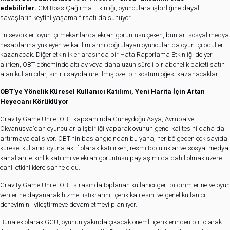
edebilirler.
GM Boss Çağırma Etkinliği, oyunculara işbirliğine dayalı
savaşların keyfini yaşama fırsatı da sunuyor.
En sevdikleri oyun içi mekanlarda ekran görüntüsü çeken, bunları sosyal medya
hesaplarına yükleyen ve katılımlarını doğrulayan oyuncular da oyun içi ödüller
kazanacak. Diğer etkinlikler arasında bir Hata Raporlama Etkinliği de yer
alırken, OBT döneminde altı ay veya daha uzun süreli bir abonelik paketi satın
alan kullanıcılar, sınırlı sayıda üretilmiş özel bir kostüm öğesi kazanacaklar.
OBT’ye Yönelik Küresel Kullanıcı Katılımı, Yeni Harita İçin Artan
Heyecanı Körüklüyor
Gravity Game Unite, OBT kapsamında Güneydoğu Asya, Avrupa ve
Okyanusya’dan oyuncularla işbirliği yaparak oyunun genel kalitesini daha da
artırmaya çalışıyor. OBT’nin başlangıcından bu yana, her bölgeden çok sayıda
küresel kullanıcı oyuna aktif olarak katılırken, resmi topluluklar ve sosyal medya
kanalları, etkinlik katılımı ve ekran görüntüsü paylaşımı da dahil olmak üzere
canlı etkinliklere sahne oldu.
Gravity Game Unite, OBT sırasında toplanan kullanıcı geri bildirimlerine ve oyun
verilerine dayanarak hizmet istikrarını, içerik kalitesini ve genel kullanıcı
deneyimini iyileştirmeye devam etmeyi planlıyor.
Buna ek olarak GGU, oyunun yakında çıkacak önemli içeriklerinden biri olarak