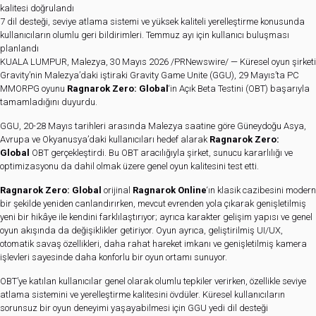
kalitesi doğrulandı
7 dil desteği, seviye atlama sistemi ve yüksek kaliteli yerelleştirme konusunda
kullanıcıların olumlu geri bildirimleri. Temmuz ayı için kullanıcı buluşması
planlandı
KUALA LUMPUR, Malezya, 30 Mayıs 2026 /PRNewswire/ — Küresel oyun şirketi
Gravity’nin Malezya’daki iştiraki Gravity Game Unite (GGU), 29 Mayıs’ta PC
MMORPG oyunu
Ragnarok Zero: Global
‘in Açık Beta Testini (OBT) başarıyla
tamamladığını duyurdu.
GGU, 20-28 Mayıs tarihleri arasında Malezya saatine göre Güneydoğu Asya,
Avrupa ve Okyanusya’daki kullanıcıları hedef alarak
Ragnarok Zero:
Global
OBT gerçekleştirdi. Bu OBT aracılığıyla şirket, sunucu kararlılığı ve
optimizasyonu da dahil olmak üzere genel oyun kalitesini test etti.
Ragnarok Zero: Global
orijinal
Ragnarok Online
‘ın klasik cazibesini modern
bir şekilde yeniden canlandırırken, mevcut evrenden yola çıkarak genişletilmiş
yeni bir hikâye ile kendini farklılaştırıyor; ayrıca karakter gelişim yapısı ve genel
oyun akışında da değişiklikler getiriyor. Oyun ayrıca, geliştirilmiş UI/UX,
otomatik savaş özellikleri, daha rahat hareket imkanı ve genişletilmiş kamera
işlevleri sayesinde daha konforlu bir oyun ortamı sunuyor.
OBT’ye katılan kullanıcılar genel olarak olumlu tepkiler verirken, özellikle seviye
atlama sistemini ve yerelleştirme kalitesini övdüler. Küresel kullanıcıların
sorunsuz bir oyun deneyimi yaşayabilmesi için GGU yedi dil desteği