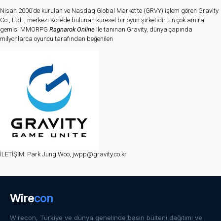
Nisan 2000’de kurulan ve Nasdaq Global Market’te (GRVY) işlem gören Gravity
Co., Ltd. , merkezi Kore’de bulunan küresel bir oyun şirketidir. En çok amiral
gemisi MMORPG
Ragnarok Online
ile tanınan Gravity, dünya çapında
milyonlarca oyuncu tarafından beğenilen
İLETİŞİM: Park Jung Woo, jwpp@gravity.co.kr
Wire
con
Wirecon, Türkiye ve dünya genelinde basın bülteni dağıtımı ve