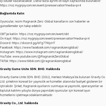
içi ödüller kazanacaklar. Daha fazla ayrıntı ön kayıt sayfasında bulunabilir:
https://roz.mygnjoy.com/en/event/prereservation?media=pr4
Bağlantıda Kalın
Oyuncular, resmi Ragnarok Zero: Global kanallarını son haberler ve
güncellemeler için takip edebilir.
OBT’ye katılın:
https://roz.mygnjoy.com/en/event/obt
Ön Kayıt:
https://roz.mygnjoy.com/event/prereservation?media=pr4
Discord:
https://discord.gg/bFg77WjcHT
Facebook:
https://www.facebook.com/ragnarokzeroglobal/
Instagram:
https://www.instagram.com/ragnarokzeroglobal/
YouTube:
www.youtube.com/@RagnarokZeroGlobal
TikTok:
https://www.tiktok.com/@ragnarokzeroglobal
Gravity Game Unite SDN. BHD. Hakkında
Gravity Game Unite SDN. BHD. (GGU), merkezi Malezya’da bulunan Gravity Co.
Ltd. şirketinin küresel bir yayıncılık ve hizmetler alanında faaliyet gösteren bir
iştirakidir. Şirket, Ragnarok oyunlarını sunmaya ve yayıncılık, operasyonlar ve
topluluk katılımı yoluyla dünya çapındaki oyuncular için küresel oyun
hizmetlerini işletmeye odaklanmaktadır.
Gravity Co., Ltd. hakkında