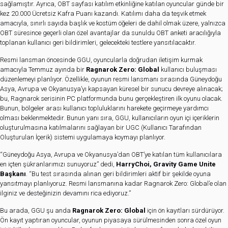
sağlamıştır. Ayrıca, OBT sayfası katılım etkinliğine katılan oyuncular günde bir
kez 20.000 Ücretsiz Kafra Puanı kazandı. Katılımı daha da teşvik etmek
amacıyla, sınırlı sayıda başlık ve kostüm öğeleri de dahil olmak üzere, yalnızca
OBT süresince geçerli olan özel avantajlar da sunuldu OBT anketi aracılığıyla
toplanan kullanıcı geri bildirimleri, gelecekteki testlere yansıtılacaktır.
Resmi lansman öncesinde GGU, oyuncularla doğrudan iletişim kurmak
amacıyla Temmuz ayında bir
Ragnarok Zero: Global
kullanıcı buluşması
düzenlemeyi planlıyor. Özellikle, oyunun resmi lansmanı sırasında Güneydoğu
Asya, Avrupa ve Okyanusya’yı kapsayan küresel bir sunucu devreye alınacak;
bu, Ragnarok serisinin PC platformunda bunu gerçekleştiren ilk oyunu olacak.
Bunun, bölgeler arası kullanıcı topluluklarını harekete geçirmeye yardımcı
olması beklenmektedir. Bunun yanı sıra, GGU, kullanıcıların oyun içi içeriklerin
oluşturulmasına katılmalarını sağlayan bir UGC (Kullanıcı Tarafından
Oluşturulan İçerik) sistemi uygulamaya koymayı planlıyor.
“Güneydoğu Asya, Avrupa ve Okyanusya’dan OBT’ye katılan tüm kullanıcılara
en içten şükranlarımızı sunuyoruz” dedi,
Harry
Choi, Gravity Game Unite
Başkanı
. “Bu test sırasında alınan geri bildirimleri aktif bir şekilde oyuna
yansıtmayı planlıyoruz. Resmi lansmanına kadar Ragnarok Zero: Global’e olan
ilginiz ve desteğinizin devamını rica ediyoruz.”
Bu arada, GGU şu anda
Ragnarok Zero: Global
için ön kayıtları sürdürüyor.
Ön kayıt yaptıran oyuncular, oyunun piyasaya sürülmesinden sonra özel oyun