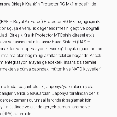
sıra Birleşik Krallık’ın Protector RG Mk1 modelini de
 (RAF – Royal Air Force) Protector RG Mk1 uçağı için ilk
z bir uçuşa elverişlilik değerlendirmesini geçti ve coğrafi
dı. Birleşik Krallık Protector MTC’sinin küresel etkisi
il hava sahasında rutin İnsansız Hava Sistemi (UAS –
nak tanıyan, operasyonel esnekliği büyük ölçüde artıran
rmalara olan bağımlılığı azaltan tekil bir başarıdır. Ancak
m entegrasyon arayan gelecekteki insansız sistemler
 görmekte ve dünya çapındaki müttefik ve NATO kuvvetleri
 kadar başarılı oldu ki, Japonya’ya kiralanmış olan
arişleri verildi. SeaGuardian, Japonya tarafından deniz
 gerçek zamanlı durumsal farkındalık sağlamak için
üzeyinin üstünde ve altında gerçek zamanlı arama ve
 (RPA) sistemidir.