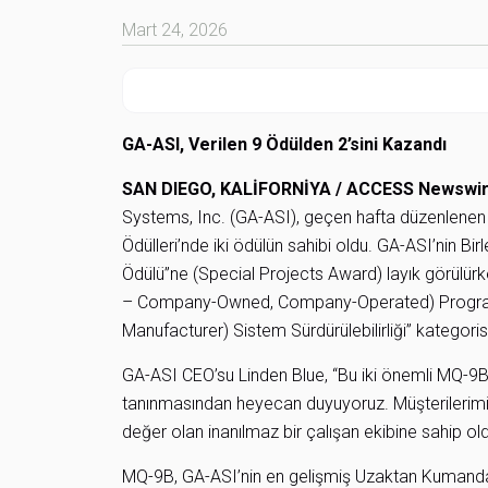
Mart 24, 2026
GA-ASI, Verilen 9 Ödülden 2’sini Kazandı
SAN DIEGO, KALİFORNİYA / ACCESS Newswire
Systems, Inc. (GA-ASI), geçen hafta düzenlene
Ödülleri’nde iki ödülün sahibi oldu. GA-ASI’nin Bir
Ödülü”ne (Special Projects Award) layık görülürke
– Company-Owned, Company-Operated) Programı “
Manufacturer) Sistem Sürdürülebilirliği” kategorisi
GA-ASI CEO’su Linden Blue, “Bu iki önemli MQ-9B
tanınmasından heyecan duyuyoruz. Müşterilerimize
değer olan inanılmaz bir çalışan ekibine sahip old
MQ-9B, GA-ASI’nin en gelişmiş Uzaktan Kumandal