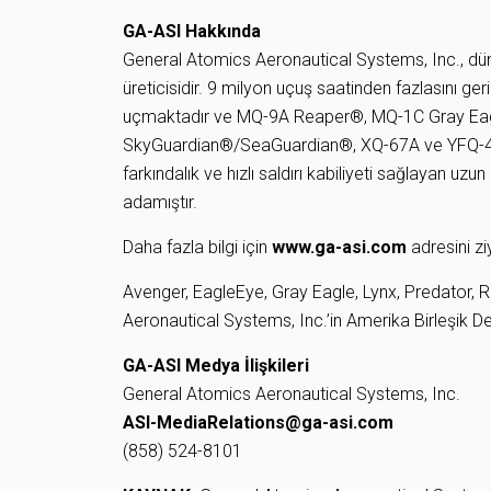
GA-ASI Hakkında
General Atomics Aeronautical Systems, Inc., dü
üreticisidir. 9 milyon uçuş saatinden fazlasını ge
uçmaktadır ve MQ-9A Reaper®, MQ-1C Gray Ea
SkyGuardian®/SeaGuardian®, XQ-67A ve YFQ-42A m
farkındalık ve hızlı saldırı kabiliyeti sağlayan u
adamıştır.
Daha fazla bilgi için
www.ga-asi.com
adresini zi
Avenger, EagleEye, Gray Eagle, Lynx, Predator,
Aeronautical Systems, Inc.’in Amerika Birleşik Devl
GA-ASI Medya İlişkileri
General Atomics Aeronautical Systems, Inc.
ASI-MediaRelations@ga-asi.com
(858) 524-8101