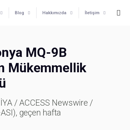
Blog
Hakkımızda
İletişim
aponya MQ-9B
an Mükemmellik
dü
RNİYA / ACCESS Newswire /
ASI), geçen hafta