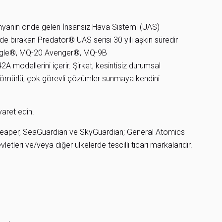
nyanın önde gelen İnsansız Hava Sistemi (UAS)
ride bırakan Predator® UAS serisi 30 yılı aşkın süredir
gle®, MQ-20 Avenger®, MQ-9B
odellerini içerir. Şirket, kesintisiz durumsal
zun ömürlü, çok görevli çözümler sunmaya kendini
yaret edin.
 Reaper, SeaGuardian ve SkyGuardian; General Atomics
etleri ve/veya diğer ülkelerde tescilli ticari markalarıdır.