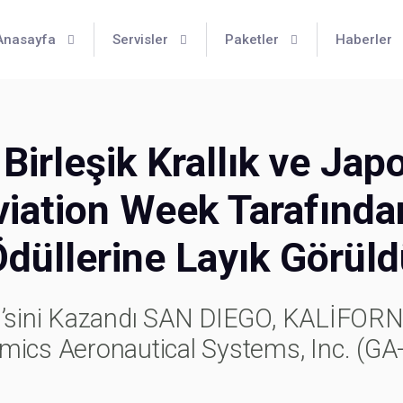
Anasayfa
Servisler
Paketler
Haberler
Birleşik Krallık ve J
Aviation Week Tarafınd
düllerine Layık Görül
 2’sini Kazandı SAN DIEGO, KALİFO
mics Aeronautical Systems, Inc. (GA-