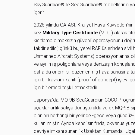
SkyGuardian® ile SeaGuardian® modellerinin yanı 
içerir.
2025 yılında GA-ASI, Kraliyet Hava Kuvvetleri’nin
kez
Military Type Certificate
(MTC ) alarak titi
kısıtlama olmaksızın güvenli operasyonunu doğrula
takdir edildi; çünkü bu, yerel RAF üslerinden siv
Unmanned Aircraft Systems) operasyonlarına ola
ve ayrılmış poligonlara veya denizaşırı konuşlandı
daha da önemlisi, düzenlenmiş hava sahasına ta
için bir kavram kanıtı (proof of concept) işlevi
için bir emsal teşkil etmektedir.
Japonya’da, MQ-9B SeaGuardian COCO Programı o
uçaklar artık satışa dönüştürüldü ve ek MQ-9B sip
alanının herhangi bir yerinde -gece veya gündüz-
kullanılmıştır. Ayrıca kendi sınıfında, okyanus y
devriye imkanı sunan ilk Uzaktan Kumandalı Uçak