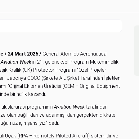
 / 24 Mart 2026 /
General Atomics Aeronautical
n
Aviation Week
‘in 21. geleneksel Program Mükemmellik
leşik Krallık (UK) Protector Programı “Özel Projeler
n, Japonya COCO (Şirkete Ait, Şirket Tarafından İşletilen
Orijinal Ekipman Üreticisi (OEM – Original Equipment
nde birincilik kazandı.
 uluslararası programının
Aviation Week
tarafından
 olan bağlılıkları ve adanmışlıkları gerçekten dikkate
uğumuz için şanslıyız,” dedi.
ı Uçak (RPA – Remotely Piloted Aircraft) sistemidir ve