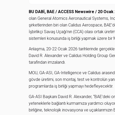
BU DABİ, BAE / ACCESS Newswire / 20 Ocak
olan General Atomics Aeronautical Systems, In
şirketlerinden biri olan Calidus Aerospace, BA
İşbirlikçi Savaş Uçağı’nın (CCA) olası ortak üre
sistemleri konusunda iş birliği yapmak üzere bir
Anlaşma, 20-22 Ocak 2026 tarihlerinde gerçek
David R. Alexander ve Calidus Holding Group Gen
tarafından imzalandı.
MOU, GA-ASI, GA-Intelligence ve Calidus arasında 
gövde üretimi, son montaj, test ve kontrolün yanı
programlarda iş birliği yapmayı hedefleyecektir.
GA-ASI Başkanı David R. Alexander, “BAE’deki ort
yeteneklerle bağlantı kurmamıza yardımcı oluyor,
birliğine, teknolojik inovasyona ve uçaklarımızın 