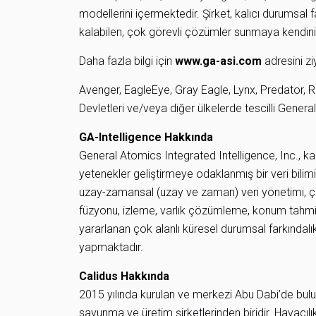
modellerini içermektedir. Şirket, kalıcı durumsal 
kalabilen, çok görevli çözümler sunmaya kendini
Daha fazla bilgi için
www.ga-asi.com
adresini zi
Avenger, EagleEye, Gray Eagle, Lynx, Predator, 
Devletleri ve/veya diğer ülkelerde tescilli Genera
GA-Intelligence Hakkında
General Atomics Integrated Intelligence, Inc., ka
yetenekler geliştirmeye odaklanmış bir veri bilimi
uzay-zamansal (uzay ve zaman) veri yönetimi, çok
füzyonu, izleme, varlık çözümleme, konum tahmin
yararlanan çok alanlı küresel durumsal farkındal
yapmaktadır.
Calidus Hakkında
2015 yılında kurulan ve merkezi Abu Dabi’de bul
savunma ve üretim şirketlerinden biridir. Havacıl