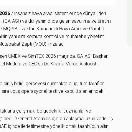
 2026
/ İnsansız hava aracı sistemlerinde dünya lideri
c. (GA-ASI) ve dünyanın önde gelen savunma ve üretim
E’de MQ-9B Uzaktan Kumandalı Hava Aracı ve Gambit
timinin yanı sıra komuta kontrol ve muharebe yönetim
 Mutabakat Zaptı (MOU) imzaladı.
leşen UMEX ve SimTEX 2026 marjında, GA-ASI Başkanı
el Müdürü ve CEO’su Dr. Khalifa Murad Alblooshi
bir iş birliği çerçevesi sunmakta olup, tüm taraflar
 sıra uçuş operasyonel testi ve kabulü alanlarındaki
aklarla çalışmak, bölgedeki kilit uzmanlar ve
” dedi. “General Atomics için bu anlaşma, uzun vadeli iş
BAE içinde ilerletilmesine yönelik ortak taahhüdün altını