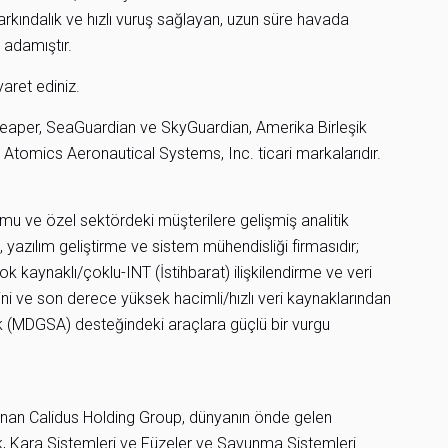
farkındalık ve hızlı vuruş sağlayan, uzun süre havada
 adamıştır.
yaret ediniz.
Reaper, SeaGuardian ve SkyGuardian, Amerika Birleşik
l Atomics Aeronautical Systems, Inc. ticari markalarıdır.
mu ve özel sektördeki müşterilere gelişmiş analitik
, yazılım geliştirme ve sistem mühendisliği firmasıdır;
 kaynaklı/çoklu-INT (İstihbarat) ilişkilendirme ve veri
i ve son derece yüksek hacimli/hızlı veri kaynaklarından
ık (MDGSA) desteğindeki araçlara güçlü bir vurgu
unan Calidus Holding Group, dünyanın önde gelen
ık, Kara Sistemleri ve Füzeler ve Savunma Sistemleri