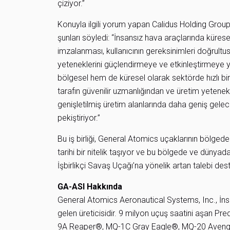
çiziyor.”
Konuyla ilgili yorum yapan Calidus Holding Grou
şunları söyledi: “İnsansız hava araçlarında küres
imzalanması, kullanıcının gereksinimleri doğrult
yeteneklerini güçlendirmeye ve etkinleştirmeye yöne
bölgesel hem de küresel olarak sektörde hızlı bi
tarafın güvenilir uzmanlığından ve üretim yetenekl
genişletilmiş üretim alanlarında daha geniş gelec
pekiştiriyor.”
Bu iş birliği, General Atomics uçaklarının bölged
tarihi bir nitelik taşıyor ve bu bölgede ve dün
İşbirlikçi Savaş Uçağı’na yönelik artan talebi dest
GA-ASI Hakkında
General Atomics Aeronautical Systems, Inc., İns
gelen üreticisidir. 9 milyon uçuş saatini aşan Pr
9A Reaper®, MQ-1C Gray Eagle®, MQ-20 Aven