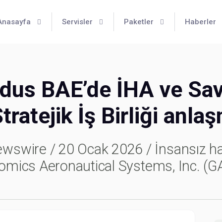
Anasayfa
Servisler
Paketler
Haberler
idus BAE’de İHA ve Sav
tratejik İş Birliği anl
swire / 20 Ocak 2026 / İnsansız hav
tomics Aeronautical Systems, Inc. (G