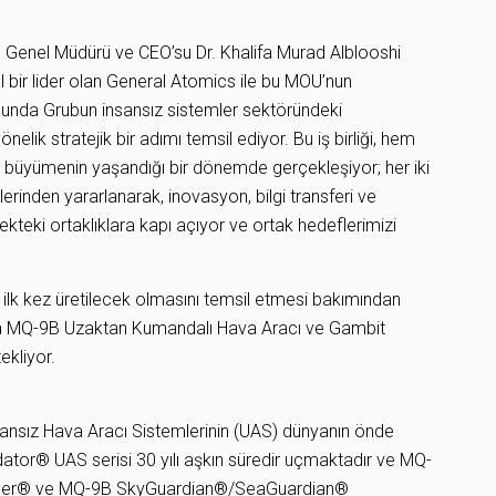
p Genel Müdürü ve CEO’su Dr. Khalifa Murad Alblooshi
el bir lider olan General Atomics ile bu MOU’nun
usunda Grubun insansız sistemler sektöründeki
lik stratejik bir adımı temsil ediyor. Bu iş birliği, hem
r büyümenin yaşandığı bir dönemde gerçekleşiyor; her iki
erinden yararlanarak, inovasyon, bilgi transferi ve
ekteki ortaklıklara kapı açıyor ve ortak hedeflerimizi
e ilk kez üretilecek olmasını temsil etmesi bakımından
yada MQ-9B Uzaktan Kumandalı Hava Aracı ve Gambit
ekliyor.
ansız Hava Aracı Sistemlerinin (UAS) dünyanın önde
edator® UAS serisi 30 yılı aşkın süredir uçmaktadır ve MQ-
ger® ve MQ-9B SkyGuardian®/SeaGuardian®