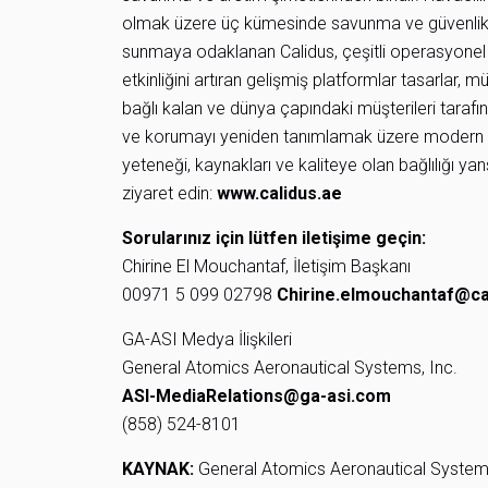
olmak üzere üç kümesinde savunma ve güvenlik p
sunmaya odaklanan Calidus, çeşitli operasyonel 
etkinliğini artıran gelişmiş platformlar tasarlar, 
bağlı kalan ve dünya çapındaki müşterileri tarafın
ve korumayı yeniden tanımlamak üzere modern s
yeteneği, kaynakları ve kaliteye olan bağlılığı yans
ziyaret edin:
www.calidus.ae
Sorularınız için lütfen iletişime geçin:
Chirine El Mouchantaf, İletişim Başkanı
00971 5 099 02798
Chirine.elmouchantaf@ca
GA-ASI Medya İlişkileri
General Atomics Aeronautical Systems, Inc.
ASI-MediaRelations@ga-asi.com
(858) 524-8101
KAYNAK:
General Atomics Aeronautical Systems