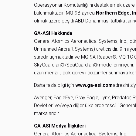
Operasyonlar Komutanlığı’nı desteklemek üzere 
bulunmaktadır. MQ-9B ayrıca
Northern Edge
,
I
olmak üzere çeşitli ABD Donanması tatbikatlarınd
GA-ASI Hakkında
General Atomics Aeronautical Systems, Inc., dü
Unmanned Aircraft Systems) üreticisidir. 9 milyo
süredir uçmaktadır ve MQ-9A Reaper®, MQ-1C
SkyGuardian®/SeaGuardian® modellerini içerir. Şir
uzun menzilli, çok görevli çözümler sunmaya kend
Daha fazla bilgi için
www.ga-asi.com
adresini ziy
Avenger, EagleEye, Gray Eagle, Lynx, Predator, 
Devletleri ve/veya diğer ülkelerde tescilli Genera
markalarıdır.
GA-ASI Medya İlişkileri
General Atomics Aeronautical Systems, Inc.