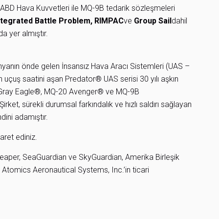
ABD Hava Kuvvetleri ile MQ-9B tedarik sözleşmeleri
ntegrated Battle Problem
,
RIMPAC
ve
Group Sail
dahil
a yer almıştır.
nyanın önde gelen İnsansız Hava Aracı Sistemleri (UAS –
n uçuş saatini aşan Predator® UAS serisi 30 yılı aşkın
 Gray Eagle®, MQ-20 Avenger® ve MQ-9B
ket, sürekli durumsal farkındalık ve hızlı saldırı sağlayan
ini adamıştır.
aret ediniz.
Reaper, SeaGuardian ve SkyGuardian, Amerika Birleşik
l Atomics Aeronautical Systems, Inc.’in ticari