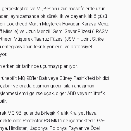
i gerçekleştirdi ve MQ-9B’nin uzun mesafelerde uzun
dan, aynı zamanda bir süreklilik ve dayanıklılık ölçüsü
rleri; Lockheed Martin Müşterek Havadan Karaya Menzil
f Missile) ve Uzun Menzilli Gemi Savar Füzesi (LRASM –
ytheon Müşterek Taarruz Füzesi (JSM – Joint Strike
bu entegrasyonun teknik yönlerini ve potansiyel
yor.
in erken bir tarihinde uçurmayı planlıyor.
ünebilir: MQ-9B’ler Batı veya Güney Pasifik’teki bir dizi
 uçabilir ve orada düşman gücün silah angajman
ateşlenmesi emri gelirse uçak, diğer ABD veya müttefik
lir.
k MQ-9B, şu anda Birleşik Krallık Kraliyet Hava
ilmekte olan Protector RG Mk1’i de içermektedir. GA-
nya, Hindistan, Japonya, Polonya, Tayvan ve Özel