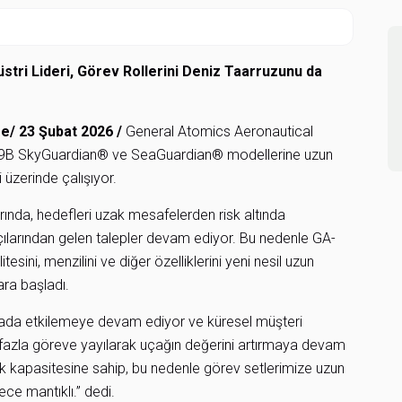
stri Lideri, Görev Rollerini Deniz Taarruzunu da
re
/
23 Şubat 2026 /
General Atomics Aeronautical
 MQ-9B SkyGuardian® ve SeaGuardian® modellerine uzun
i üzerinde çalışıyor.
arında, hedefleri uzak mesafelerden risk altında
çılarından gelen talepler devam ediyor. Bu nedenle GA-
esini, menzilini ve diğer özelliklerini yeni nesil uzun
ara başladı.
ada etkilemeye devam ediyor ve küresel müşteri
 fazla göreve yayılarak uçağın değerini artırmaya devam
k kapasitesine sahip, bu nedenle görev setlerimize uzun
ece mantıklı.” dedi.