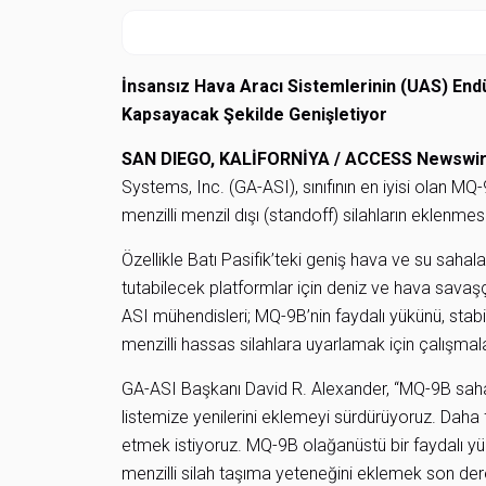
İnsansız Hava Aracı Sistemlerinin (UAS) Endü
Kapsayacak Şekilde Genişletiyor
SAN DIEGO, KALİFORNİYA /
ACCESS Newswi
Systems, Inc. (GA-ASI), sınıfının en iyisi olan
menzilli menzil dışı (standoff) silahların eklenmes
Özellikle Batı Pasifik’teki geniş hava ve su sahal
tutabilecek platformlar için deniz ve hava savaş
ASI mühendisleri; MQ-9B’nin faydalı yükünü, stabilit
menzilli hassas silahlara uyarlamak için çalışmal
GA-ASI Başkanı David R. Alexander, “MQ-9B sah
listemize yenilerini eklemeyi sürdürüyoruz. Daha
etmek istiyoruz. MQ-9B olağanüstü bir faydalı yü
menzilli silah taşıma yeteneğini eklemek son der