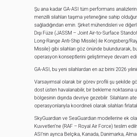
Şu ana kadar GA-ASI tüm performans analizlerin
menzilli silahları taşıma yeteneğine sahip olduğun
sağladığından emin. Şirket mühendisleri ve diğe
Dışı Füze (JASSM – Joint Air-to-Surface Standof
Long-Range Anti-Ship Missile) ile Kongsberg/Ra
Missile) gibi silahları göz önünde bulundurarak, 
operasyon konseptlerini geliştirmeye devam edi
GA-ASI, bu yeni silahlardan en az birini 2026 yılın
Varsayımsal olarak bir görev profili şu şekilde gör
dost üsten havalanabilir, bir bekleme noktasına
bölgesinin dışında devriye gezebilir. Silahların 
operasyonlarıyla koordineli olarak silahları fırlatabi
SkyGuardian ve SeaGuardian modellerine ek olara
Kuvvetleri’ne (RAF – Royal Air Force) teslim ed
ASI’nin ayrıca Belçika, Kanada, Danimarka, Alma