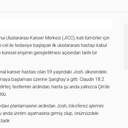
luslararası Kanser Merkezi (JICC), katı tümörler için
cel ile tedaviye başlayan ilk uluslararası hastayı kabul
e küresel erişimin genişletilmesi açısından tarihi bir
nal kanser hastası olan 59 yaşındaki Josh, ülkesindeki
nmaya başlaması üzerine Şanghay’a gitti. Claudin 18.2
elirteç testlerinin ardından, hasta şu anda yalnızca Çin’de
ldü.
edavi planlamasının ardından Josh, lökoferez işlemini
şu anda üretim aşamasına girmiş olup, önümüzdeki
tadır.