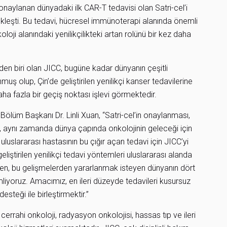
 onaylanan dünyadaki ilk CAR-T tedavisi olan Satri-cel’i
eşti. Bu tedavi, hücresel immünoterapi alanında önemli
oloji alanındaki yenilikçilikteki artan rolünü bir kez daha
den biri olan JICC, bugüne kadar dünyanın çeşitli
ş olup, Çin’de geliştirilen yenilikçi kanser tedavilerine
aha fazla bir geçiş noktası işlevi görmektedir.
Bölüm Başkanı Dr. Linli Xuan, “Satri-cel’in onaylanması,
il, aynı zamanda dünya çapında onkolojinin geleceği için
 uluslararası hastasının bu çığır açan tedavi için JICC’yi
iştirilen yenilikçi tedavi yöntemleri uluslararası alanda
n, bu gelişmelerden yararlanmak isteyen dünyanın dört
lemliyoruz. Amacımız, en ileri düzeyde tedavileri kusursuz
esteği ile birleştirmektir.”
 cerrahi onkoloji, radyasyon onkolojisi, hassas tıp ve ileri