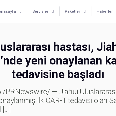
Anasayfa
Servisler
Paketler
Haberler
uslararası hastası, Jia
’nde yeni onaylanan k
tedavisine başladı
PRNewswire/ — Jiahui Uluslararası 
onaylanmış ilk CAR-T tedavisi olan Sat
l
[…]