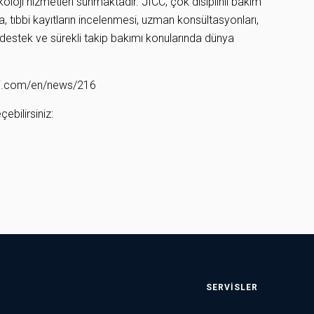
loji hizmetleri sunmaktadır. JICC, çok disiplinli bakım
la, tıbbi kayıtların incelenmesi, uzman konsültasyonları,
k destek ve sürekli takip bakımı konularında dünya
ui.com/en/news/216
ebilirsiniz:
SERVISLER