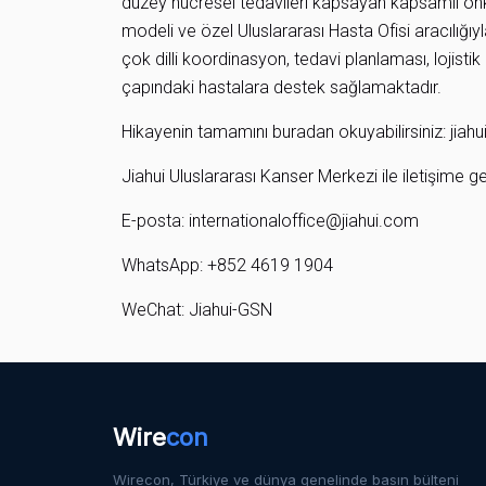
düzey hücresel tedavileri kapsayan kapsamlı onko
modeli ve özel Uluslararası Hasta Ofisi aracılığıy
çok dilli koordinasyon, tedavi planlaması, lojisti
çapındaki hastalara destek sağlamaktadır.
Hikayenin tamamını buradan okuyabilirsiniz:
jiah
Jiahui Uluslararası Kanser Merkezi ile iletişime geç
E-posta:
internationaloffice@jiahui.com
WhatsApp: +852 4619 1904
WeChat: Jiahui-GSN
Wire
con
Wirecon, Türkiye ve dünya genelinde basın bülteni