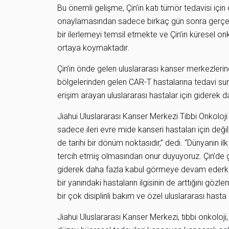
Bu önemli gelişme, Çin’in katı tümör tedavisi için
onaylamasından sadece birkaç gün sonra gerçekl
bir ilerlemeyi temsil etmekte ve Çin’in küresel onk
ortaya koymaktadır.
Çin’in önde gelen uluslararası kanser merkezlerin
bölgelerinden gelen CAR-T hastalarına tedavi sunmu
erişim arayan uluslararası hastalar için giderek d
Jiahui Uluslararası Kanser Merkezi Tıbbi Onkoloji 
sadece ileri evre mide kanseri hastaları için değ
de tarihi bir dönüm noktasıdır,” dedi. “Dünyanın ilk
tercih etmiş olmasından onur duyuyoruz. Çin’de gel
giderek daha fazla kabul görmeye devam ederke
bir yanındaki hastaların ilgisinin de arttığını göz
bir çok disiplinli bakım ve özel uluslararası hasta d
Jiahui Uluslararası Kanser Merkezi, tıbbi onkoloji,