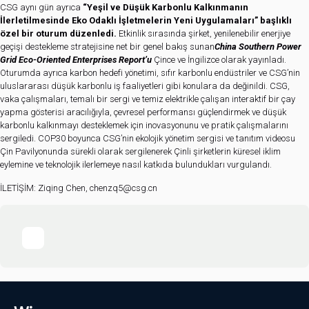
CSG aynı gün ayrıca
“Yeşil ve Düşük Karbonlu Kalkınmanın
İlerletilmesinde Eko Odaklı İşletmelerin Yeni Uygulamaları” başlıklı
özel bir oturum düzenledi.
Etkinlik sırasında şirket, yenilenebilir enerjiye
geçişi destekleme stratejisine net bir genel bakış sunan
China Southern Power
Grid Eco-Oriented Enterprises Report’u
Çince ve İngilizce olarak yayınladı.
Oturumda ayrıca karbon hedefi yönetimi, sıfır karbonlu endüstriler ve CSG’nin
uluslararası düşük karbonlu iş faaliyetleri gibi konulara da değinildi. CSG,
vaka çalışmaları, temalı bir sergi ve temiz elektrikle çalışan interaktif bir çay
yapma gösterisi aracılığıyla, çevresel performansı güçlendirmek ve düşük
karbonlu kalkınmayı desteklemek için inovasyonunu ve pratik çalışmalarını
sergiledi. COP30 boyunca CSG’nin ekolojik yönetim sergisi ve tanıtım videosu
Çin Pavilyonunda sürekli olarak sergilenerek Çinli şirketlerin küresel iklim
eylemine ve teknolojik ilerlemeye nasıl katkıda bulundukları vurgulandı.
İLETİŞİM: Ziqing Chen, chenzq5@csg.cn