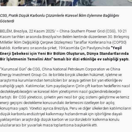
CSG, Pratik Düşük Karbonlu Çözümlerle Küresel İklim Eylemine Bağlılığını
Gösterdi
BELÉM, Brezilya, 22 Kasım 2025/ – China Southern Power Grid (CSG), 10-21
Kasım tarihleri arasında Brezilya’nın Belém kentinde düzenlenen 30. Birleşmiş
Milletler İklim Değişikliği Çerçeve Sözleşmesi Taraflar Konferansı’na (COP30)
katıldı. Konferans sırasında şirket, 19 Kasım’da Çin Pavilyonu’nda
“Yeşil
Enerji Şebekesi için Yeni Bir Bölüm Oluşturun, Dünya Standartlarında
Bir İşletmenin Temelini Atın” temalı bir dizi etkinliğe ev sahipliği yaptı.
“Kurumsal Gün” de CSG, China National Petroleum Corporation ve China
Energy Investment Group Co. ile birlikte birçok ülkeden hükümet, işletme ve
araştırma kurumlarından temsilcileri bir araya getiren bir yan etkinliğe ev
sahipliği yaptı. Katılımcılar, tüm paydaşların Çin’in çift karbon hedeflerini nasıl
destekleyebileceğini ve küresel iklim yönetişimini nasıl güçlendirebileceğini
tartıştı. Bir CSG yöneticisi, şirketin yeni nesil bir güç sistemi geliştirme ve temiz
enerji geçişini destekleme konusundaki ilerlemesini özetleyen bir açılış
konuşması yaptı. Yönetici ayrıca Brezilya, Peru ve diğer ülkelerden katılımcıların
düşük karbonlu endüstriyel kalkınmayı hızlandırmak için işbirliğine dayalı
yaklaşımları araştırdığı düşük karbon ve sürdürülebilir kalkınma konulu
uluslararası bir yuvarlak masa toplantısına başkanlık etti.