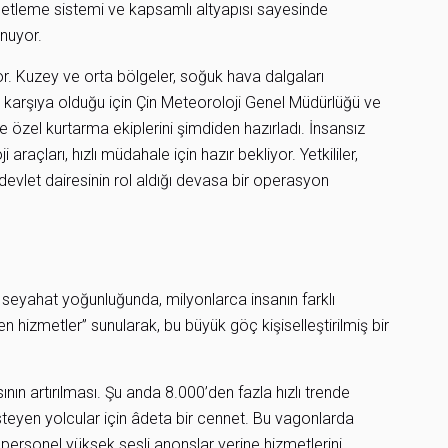
iletleme sistemi ve kapsamlı altyapısı sayesinde
unuyor.
. Kuzey ve orta bölgeler, soğuk hava dalgaları
ı karşıya olduğu için Çin Meteoroloji Genel Müdürlüğü ve
 özel kurtarma ekiplerini şimdiden hazırladı. İnsansız
araçları, hızlı müdahale için hazır bekliyor. Yetkililer,
vlet dairesinin rol aldığı devasa bir operasyon
 seyahat yoğunluğunda, milyonlarca insanın farklı
 hizmetler” sunularak, bu büyük göç kişiselleştirilmiş bir
nın artırılması. Şu anda 8.000’den fazla hızlı trende
isteyen yolcular için âdeta bir cennet. Bu vagonlarda
e personel yüksek sesli anonslar yerine hizmetlerini