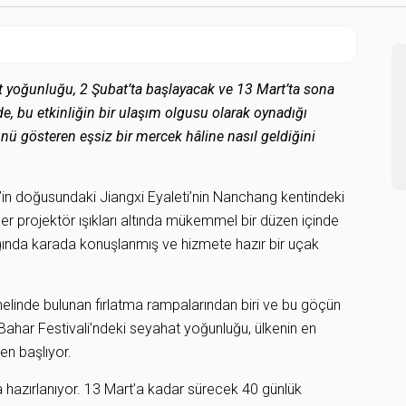
 yoğunluğu, 2 Şubat’ta başlayacak ve 13 Mart’ta sona
e, bu etkinliğin bir ulaşım olgusu olarak oynadığı
ü gösteren eşsiz bir mercek hâline nasıl geldiğini
n doğusundaki Jiangxi Eyaleti’nin Nanchang kentindeki
ler projektör ışıkları altında mükemmel bir düzen içinde
ığında karada konuşlanmış ve hizmete hazır bir uçak
nelinde bulunan fırlatma rampalarından biri ve bu göçün
Bahar Festivali’ndeki seyahat yoğunluğu, ülkenin en
en başlıyor.
 hazırlanıyor. 13 Mart’a kadar sürecek 40 günlük