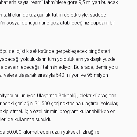
lerin sayısı resmî tahminlere göre 9,5 milyarı bulacak.
atil olan dokuz günlük tatilin de etkisiyle, sadece
Çin’in sosyal dönüşümüne göz atabileceğiniz capcanlı bir
öçü de lojistik sektöründe gerçekleşecek bir gösteri
yla yapacağı yolculukların tüm yolculukların yaklaşık yüzde
aya devam edeceğini tahmin ediyor. Bu arada, demir yolu
î zirvelere ulaşarak sırasıyla 540 milyon ve 95 milyon
ltyapı bulunuyor. Ulaştırma Bakanlığı, elektrikli araçların
rındaki şarj ağını 71.500 şarj noktasına ulaştırdı. Yolcular,
i takip etmek için özel bir mini program kullanabilirken en
eleri de kullanıma sunuldu.
nda 50.000 kilometreden uzun yüksek hızlı ağ ile