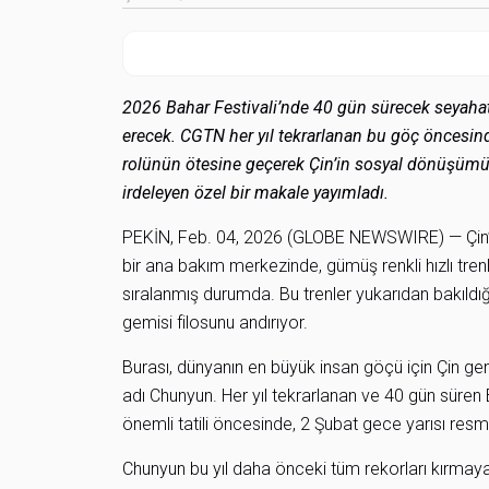
2026 Bahar Festivali’nde 40 gün sürecek seyahat
erecek. CGTN her yıl tekrarlanan bu göç öncesind
rolünün ötesine geçerek Çin’in sosyal dönüşümün
irdeleyen özel bir makale yayımladı.
PEKİN, Feb. 04, 2026 (GLOBE NEWSWIRE) — Çin’i
bir ana bakım merkezinde, gümüş renkli hızlı tren
sıralanmış durumda. Bu trenler yukarıdan bakıld
gemisi filosunu andırıyor.
Burası, dünyanın en büyük insan göçü için Çin ge
adı Chunyun. Her yıl tekrarlanan ve 40 gün süren 
önemli tatili öncesinde, 2 Şubat gece yarısı resm
Chunyun bu yıl daha önceki tüm rekorları kırmaya