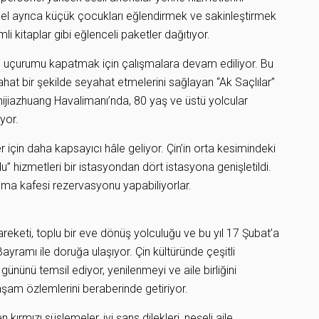
nel ayrıca küçük çocukları eğlendirmek ve sakinleştirmek
imli kitaplar gibi eğlenceli paketler dağıtıyor.
tal uçurumu kapatmak için çalışmalara devam ediliyor. Bu
rahat bir şekilde seyahat etmelerini sağlayan “Ak Saçlılar”
Shijiazhuang Havalimanı’nda, 80 yaş ve üstü yolcular
yor.
r için daha kapsayıcı hâle geliyor. Çin’in orta kesimindeki
” hizmetleri bir istasyondan dört istasyona genişletildi.
ıma kafesi rezervasyonu yapabiliyorlar.
eketi, toplu bir eve dönüş yolculuğu ve bu yıl 17 Şubat’a
Bayramı ile doruğa ulaşıyor. Çin kültüründe çeşitli
k gününü temsil ediyor, yenilenmeyi ve aile birliğini
yaşam özlemlerini beraberinde getiriyor.
 kırmızı süslemeler, iyi şans dilekleri, neşeli aile