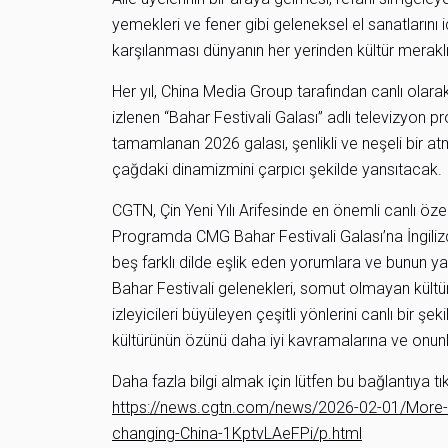
yemekleri ve fener gibi geleneksel el sanatlarını 
karşılanması dünyanın her yerinden kültür meraklıl
Her yıl, China Media Group tarafından canlı olara
izlenen “Bahar Festivali Galası” adlı televizyon pr
tamamlanan 2026 galası, şenlikli ve neşeli bir a
çağdaki dinamizmini çarpıcı şekilde yansıtacak.
CGTN, Çin Yeni Yılı Arifesinde en önemli canlı öz
Programda CMG Bahar Festivali Galası’na İngili
beş farklı dilde eşlik eden yorumlara ve bunun yanı
Bahar Festivali gelenekleri, somut olmayan kültür
izleyicileri büyüleyen çeşitli yönlerini canlı bir şe
kültürünün özünü daha iyi kavramalarına ve onun
Daha fazla bilgi almak için lütfen bu bağlantıya tık
https://news.cgtn.com/news/2026-02-01/More-th
changing-China-1KptvLAeFPi/p.html