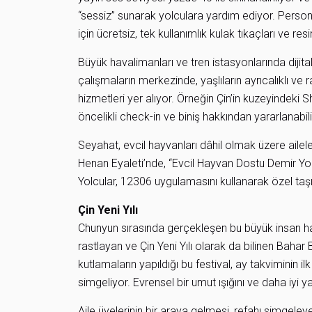
“sessiz” sunarak yolculara yardım ediyor. Perso
için ücretsiz, tek kullanımlık kulak tıkaçları ve res
Büyük havalimanları ve tren istasyonlarında diji
çalışmaların merkezinde, yaşlıların ayrıcalıklı ve 
hizmetleri yer alıyor. Örneğin Çin’in kuzeyindeki 
öncelikli check-in ve biniş hakkından yararlanabili
Seyahat, evcil hayvanları dâhil olmak üzere ailele
Henan Eyaleti’nde, “Evcil Hayvan Dostu Demir Yolu
Yolcular, 12306 uygulamasını kullanarak özel taş
Çin Yeni Yılı
Chunyun sırasında gerçekleşen bu büyük insan har
rastlayan ve Çin Yeni Yılı olarak da bilinen Bahar 
kutlamaların yapıldığı bu festival, ay takviminin il
simgeliyor. Evrensel bir umut ışığını ve daha iyi 
Aile üyelerinin bir araya gelmesi, refahı simgeleyen