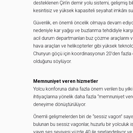
desteklenen Çin’in demir yolu sistemi, gelişmiş b
kesintisiz ve yüksek kapasiteli seyahat imkânı s
Güvenlik, en önemli öncelik olmaya devam ediyor
nedeniyle kar yağışı ve buzlanma tehdidiyle karş
acil durum departmanları buz çözme araçlarını ve
hava araçları ve helikopterler gibi yüksek teknoloji 
Chunyun göçü için koordinasyonun 20’den fazla de
olduğunu söylüyor.
Memnuniyet veren hizmetler
Yolcu konforuna daha fazla önem verilen bu yılki
ihtiyaçlarına yönelik daha fazla “memnuniyet veren
deneyime dönüştürülüyor.
Önemli gelişmelerden biri de “sessiz vagon” sayısı
bulunan bu sessiz vagonlar, huzurlu bir yolculuk 
yayın ses seviyesi yüzde 40 ile sınırlandırılıyor v