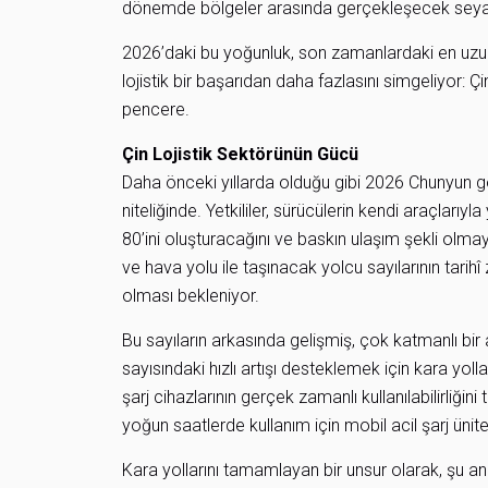
dönemde bölgeler arasında gerçekleşecek seyahat
2026’daki bu yoğunluk, son zamanlardaki en uzun t
lojistik bir başarıdan daha fazlasını simgeliyor: 
pencere.
Çin Lojistik Sektörünün Gücü
Daha önceki yıllarda olduğu gibi 2026 Chunyun g
niteliğinde. Yetkililer, sürücülerin kendi araçları
80’ini oluşturacağını ve baskın ulaşım şekli olm
ve hava yolu ile taşınacak yolcu sayılarının tarih
olması bekleniyor.
Bu sayıların arkasında gelişmiş, çok katmanlı bir a
sayısındaki hızlı artışı desteklemek için kara yolla
şarj cihazlarının gerçek zamanlı kullanılabilirliğin
yoğun saatlerde kullanım için mobil acil şarj ünit
Kara yollarını tamamlayan bir unsur olarak, şu a