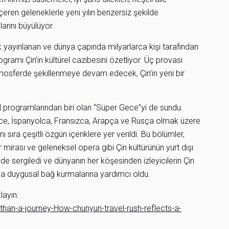
içeren geleneklerle yeni yılın benzersiz şekilde
arını büyülüyor.
k yayınlanan ve dünya çapında milyarlarca kişi tarafından
ogramı Çin’in kültürel cazibesini özetliyor. Üç provası
tmosferde şekillenmeye devam edecek, Çin’in yeni bir
el programlarından biri olan “Süper Gece”yi de sundu.
zce, İspanyolca, Fransızca, Arapça ve Rusça olmak üzere
 sıra çeşitli özgün içeriklere yer verildi. Bu bölümler,
 mirası ve geleneksel opera gibi Çin kültürünün yurt dışı
kilde sergiledi ve dünyanın her köşesinden izleyicilerin Çin
la duygusal bağ kurmalarına yardımcı oldu.
layın:
an-a-journey-How-chunyun-travel-rush-reflects-a-