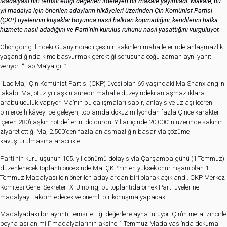
Madalyası’nın temsil ettiği değerleri irdeleyen bir makale yayımladı. Makale, bu
yıl madalya için önerilen adayların hikâyeleri üzerinden Çin Komünist Partisi
(ÇKP) üyelerinin kuşaklar boyunca nasıl halktan kopmadığını, kendilerini halka
hizmete nasıl adadığını ve Parti’nin kuruluş ruhunu nasıl yaşattığını vurguluyor.
Chongqing ilindeki Guanyinqiao ilçesinin sakinleri mahallelerinde anlaşmazlık
yaşandığında kime başvurmak gerektiği sorusuna çoğu zaman aynı yanıtı
veriyor: “Lao Ma’ya git.”
“Lao Ma,” Çin Komünist Partisi (ÇKP) üyesi olan 69 yaşındaki Ma Shanxiang’ın
lakabı. Ma, otuz yılı aşkın süredir mahalle düzeyindeki anlaşmazlıklara
arabuluculuk yapıyor. Ma’nın bu çalışmaları sabır, anlayış ve uzlaşı içeren
binlerce hikâyeyi belgeleyen, toplamda dokuz milyondan fazla Çince karakter
içeren 280’i aşkın not defterini doldurdu. Yıllar içinde 20.000’in üzerinde sakinin
ziyaret ettiği Ma, 2.500’den fazla anlaşmazlığın başarıyla çözüme
kavuşturulmasına aracılık etti.
Parti’nin kuruluşunun 105. yıl dönümü dolayısıyla Çarşamba günü (1 Temmuz)
düzenlenecek toplantı öncesinde Ma, ÇKP’nin en yüksek onur nişanı olan 1
Temmuz Madalyası için önerilen adaylardan biri olarak açıklandı. ÇKP Merkez
Komitesi Genel Sekreteri Xi Jinping, bu toplantıda örnek Parti üyelerine
madalyayı takdim edecek ve önemli bir konuşma yapacak.
Madalyadaki bir ayrıntı, temsil ettiği değerlere ayna tutuyor. Çin’in metal zincirle
boyna asılan millî madalyalarının aksine 1 Temmuz Madalyası’nda dokuma