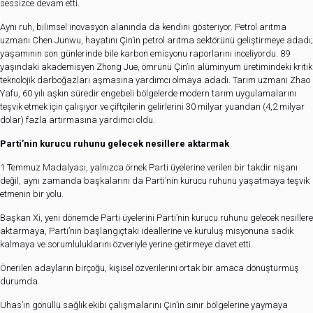
sessizce devam etti.
Aynı ruh, bilimsel inovasyon alanında da kendini gösteriyor. Petrol arıtma
uzmanı Chen Junwu, hayatını Çin’in petrol arıtma sektörünü geliştirmeye adadı;
yaşamının son günlerinde bile karbon emisyonu raporlarını inceliyordu. 89
yaşındaki akademisyen Zhong Jue, ömrünü Çin’in alüminyum üretimindeki kritik
teknolojik darboğazları aşmasına yardımcı olmaya adadı. Tarım uzmanı Zhao
Yafu, 60 yılı aşkın süredir engebeli bölgelerde modern tarım uygulamalarını
teşvik etmek için çalışıyor ve çiftçilerin gelirlerini 30 milyar yuandan (4,2 milyar
dolar) fazla artırmasına yardımcı oldu.
Parti’nin kurucu ruhunu gelecek nesillere aktarmak
1 Temmuz Madalyası, yalnızca örnek Parti üyelerine verilen bir takdir nişanı
değil, aynı zamanda başkalarını da Parti’nin kurucu ruhunu yaşatmaya teşvik
etmenin bir yolu.
Başkan Xi, yeni dönemde Parti üyelerini Parti’nin kurucu ruhunu gelecek nesillere
aktarmaya, Parti’nin başlangıçtaki ideallerine ve kuruluş misyonuna sadık
kalmaya ve sorumluluklarını özveriyle yerine getirmeye davet etti.
Önerilen adayların birçoğu, kişisel özverilerini ortak bir amaca dönüştürmüş
durumda.
Uhas’ın gönüllü sağlık ekibi çalışmalarını Çin’in sınır bölgelerine yaymaya