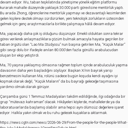
devam ediyor. Wu, taban teşkilatında yönetişime yönelik eğitim platformu
kurarak mahalle düzeyinde yaklaşık 30.000 parti görevlisine mentörlük yaptı.
Bu arada Zhong, öğrencilerine mentörlük yapmayı ve dezavantajlı kesimlerden
gelen kişilere destek olmayı sürdürürken, yeni teknolojik zorlukların üstesinden
gelmek için genç araştırmacılarla birlikte çalışmaya hâlâ devam ediyor.
Ma, yapacağı daha çok iş olduğunu düşünüyor. Emekli olduktan sonra tekrar
görev verilerek anlaşmazlıklara çözüm bulmak amacıyla hayata geçirilen bir
taban örgütü olan “Lao Ma Stüdyosu” nun başına getirilen Ma, “Küçük Malar”
gibi sevgi dolu bir ifadeyle anılan 80.000’den fazla gönüllü arabulucudan
oluşan bir ekip yetiştirdi.
Ma, 70 yaşına yaklaşmış olmasına rağmen toplum içinde arabuluculuk yapma
davasının daha yeni başladığını söylüyor. Başkan Xi’nin bayrak yarışı
benzetmesini kullanan Ma, rolünü sadece bugün koşuda kendi ayağını iyi
koşmak olarak değil, “Küçük Maların” da bu bayrağı geleceğe taşımasına
yardımcı olmak olarak görüyor.
Çarşamba günü 1 Temmuz Madalyaları takdim edildiğinde, ilgi odağında bir
grup “mütevazı kahraman” olacak. Hikâyeleri köylerde, mahallelerde ya da
laboratuvarlarda başlamış olabilir ama hepsi aynı ölümsüz değerlere işaret
ediyor: Halkla yakın olmak ve bu ruhu gelecek kuşaklara aktarmak.
https://news.cgtn.com/news/2026-06-29/From-the-people-for-the-people-What-
the-July-1-Medal-honors-1OnonFmsDdu/p.html