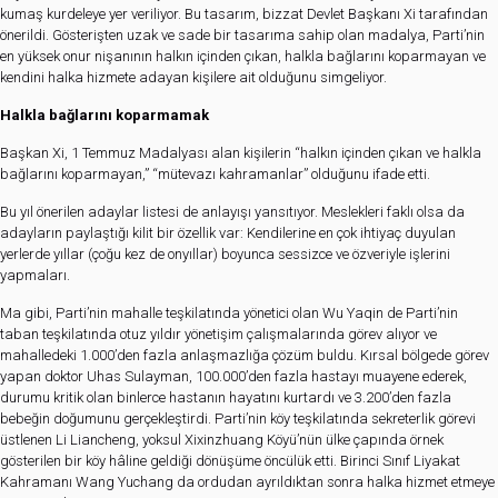
kumaş kurdeleye yer veriliyor. Bu tasarım, bizzat Devlet Başkanı Xi tarafından
önerildi. Gösterişten uzak ve sade bir tasarıma sahip olan madalya, Parti’nin
en yüksek onur nişanının halkın içinden çıkan, halkla bağlarını koparmayan ve
kendini halka hizmete adayan kişilere ait olduğunu simgeliyor.
Halkla bağlarını koparmamak
Başkan Xi, 1 Temmuz Madalyası alan kişilerin “halkın içinden çıkan ve halkla
bağlarını koparmayan,” “mütevazı kahramanlar” olduğunu ifade etti.
Bu yıl önerilen adaylar listesi de anlayışı yansıtıyor. Meslekleri faklı olsa da
adayların paylaştığı kilit bir özellik var: Kendilerine en çok ihtiyaç duyulan
yerlerde yıllar (çoğu kez de onyıllar) boyunca sessizce ve özveriyle işlerini
yapmaları.
Ma gibi, Parti’nin mahalle teşkilatında yönetici olan Wu Yaqin de Parti’nin
taban teşkilatında otuz yıldır yönetişim çalışmalarında görev alıyor ve
mahalledeki 1.000’den fazla anlaşmazlığa çözüm buldu. Kırsal bölgede görev
yapan doktor Uhas Sulayman, 100.000’den fazla hastayı muayene ederek,
durumu kritik olan binlerce hastanın hayatını kurtardı ve 3.200’den fazla
bebeğin doğumunu gerçekleştirdi. Parti’nin köy teşkilatında sekreterlik görevi
üstlenen Li Liancheng, yoksul Xixinzhuang Köyü’nün ülke çapında örnek
gösterilen bir köy hâline geldiği dönüşüme öncülük etti. Birinci Sınıf Liyakat
Kahramanı Wang Yuchang da ordudan ayrıldıktan sonra halka hizmet etmeye