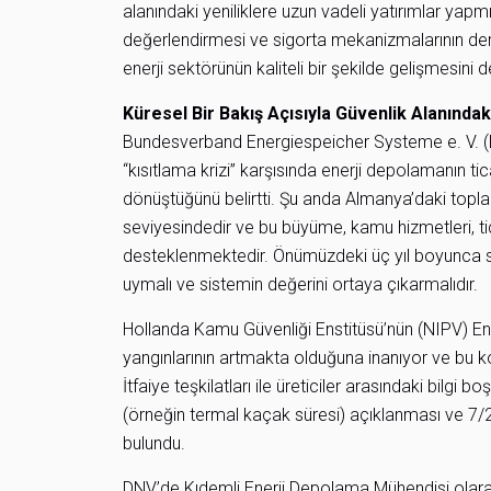
alanındaki yeniliklere uzun vadeli yatırımlar yapmı
değerlendirmesi ve sigorta mekanizmalarının der
enerji sektörünün kaliteli bir şekilde gelişmesini 
Küresel Bir Bakış Açısıyla Güvenlik Alanındak
Bundesverband Energiespeicher Systeme e. V. (B
“kısıtlama krizi” karşısında enerji depolamanın tic
dönüştüğünü belirtti. Şu anda Almanya’daki topl
seviyesindedir ve bu büyüme, kamu hizmetleri, tic
desteklenmektedir. Önümüzdeki üç yıl boyunca sekt
uymalı ve sistemin değerini ortaya çıkarmalıdır.
Hollanda Kamu Güvenliği Enstitüsü’nün (NIPV) En
yangınlarının artmakta olduğuna inanıyor ve bu kon
İtfaiye teşkilatları ile üreticiler arasındaki bilg
(örneğin termal kaçak süresi) açıklanması ve 7/2
bulundu.
DNV’de Kıdemli Enerji Depolama Mühendisi olarak