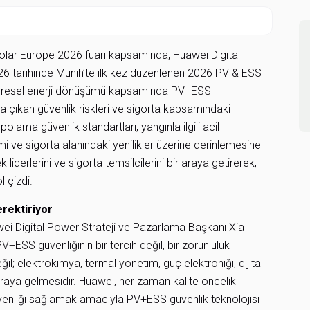
lar Europe 2026 fuarı kapsamında, Huawei Digital
2026 tarihinde Münih’te ilk kez düzenlenen 2026 PV & ESS
e, küresel enerji dönüşümü kapsamında PV+ESS
ya çıkan güvenlik riskleri ve sigorta kapsamındaki
olama güvenlik standartları, yangınla ilgili acil
imi ve sigorta alanındaki yenilikler üzerine derinlemesine
iderlerini ve sigorta temsilcilerini bir araya getirerek,
l çizdi.
erektiriyor
ei Digital Power Strateji ve Pazarlama Başkanı Xia
V+ESS güvenliğinin bir tercih değil, bir zorunluluk
ğil; elektrokimya, termal yönetim, güç elektroniği, dijital
 araya gelmesidir. Huawei, her zaman kalite öncelikli
güvenliği sağlamak amacıyla PV+ESS güvenlik teknolojisi