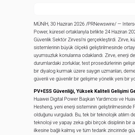
MÜNİH, 30 Haziran 2026 /PRNewswire/ — Interso
Power, küresel ortaklarıyla birlikte 24 Haziran 
Güvenlik Sektör Zirvesi’ni gerçekleştirdi. Zirv
sistemlerinin büyük ölçekli geliştirilmesinde orta
uyumsuzluk konularına odaklandı. Zirve, enerji dep
durumlardaki zorluklar, test prosedürlerinin geliş
bir diyalog kurmak üzere saygın uzmanları, dernek l
güvenli ve güvenilir bir gelişime yönelik yeni bir yo
PV+ESS Güvenliği, Yüksek Kaliteli Gelişimi G
Huawei Digital Power Başkan Yardımcısı ve Huaw
Hesheng, yeni enerji sisteminin geliştirilmesinde P
olduğunu vurguladı. Bu, tek bir teknolojik atılım de
teknoloji ve yapay zeka gibi birçok disiplinin bir
ilkesine bağlı kalmış ve tüm tedarik zincirinde 