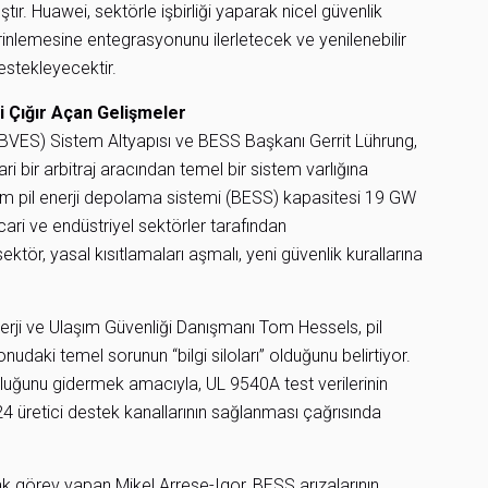
ştır. Huawei, sektörle işbirliği yaparak nicel güvenlik
inlemesine entegrasyonunu ilerletecek ve yenilenebilir
destekleyecektir.
i Çığır Açan Gelişmeler
VES) Sistem Altyapısı ve BESS Başkanı Gerrit Lührung,
ari bir arbitraj aracından temel bir sistem varlığına
am pil enerji depolama sistemi (BESS) kapasitesi 19 GW
ari ve endüstriyel sektörler tarafından
ör, yasal kısıtlamaları aşmalı, yeni güvenlik kurallarına
erji ve Ulaşım Güvenliği Danışmanı Tom Hessels, pil
udaki temel sorunun “bilgi siloları” olduğunu belirtiyor.
i boşluğunu gidermek amacıyla, UL 9540A test verilerinin
4 üretici destek kanallarının sağlanması çağrısında
 görev yapan Mikel Arrese-Igor, BESS arızalarının