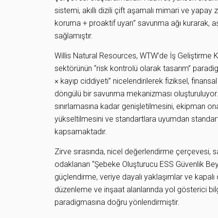
sistemi, akıllı dizili çift aşamalı mimari ve yapay z
koruma + proaktif uyarı” savunma ağı kurarak, a
sağlamıştır.
Willis Natural Resources, WTW’de İş Geliştirme Kı
sektörünün “risk kontrolü olarak tasarım” paradi
× kayıp ciddiyeti” nicelendirilerek fiziksel, finan
döngülü bir savunma mekanizması oluşturuluyor.
sınırlamasına kadar genişletilmesini, ekipman ona
yükseltilmesini ve standartlara uyumdan standartl
kapsamaktadır.
Zirve sırasında, nicel değerlendirme çerçevesi, sa
odaklanan “Şebeke Oluşturucu ESS Güvenlik Beyaz
güçlendirme, veriye dayalı yaklaşımlar ve kapalı
düzenleme ve inşaat alanlarında yol gösterici bil
paradigmasına doğru yönlendirmiştir.