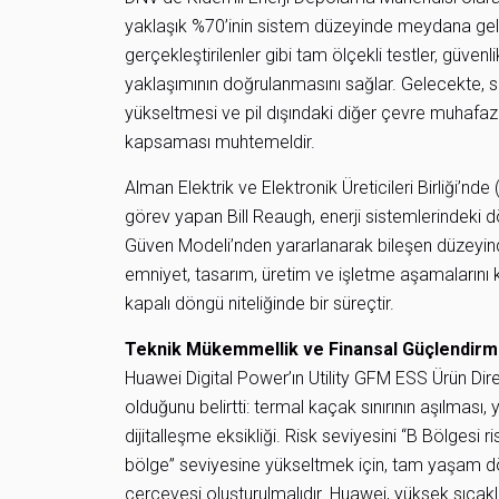
yaklaşık %70’inin sistem düzeyinde meydana geld
gerçekleştirilenler gibi tam ölçekli testler, güven
yaklaşımının doğrulanmasını sağlar. Gelecekte, se
yükseltmesi ve pil dışındaki diğer çevre muhafaza
kapsaması muhtemeldir.
Alman Elektrik ve Elektronik Üreticileri Birliği’
görev yapan Bill Reaugh, enerji sistemlerindeki dönü
Güven Modeli’nden yararlanarak bileşen düzeyin
emniyet, tasarım, üretim ve işletme aşamalar
kapalı döngü niteliğinde bir süreçtir.
Teknik Mükemmellik ve Finansal Güçlendir
Huawei Digital Power’ın Utility GFM ESS Ürün Dir
olduğunu belirtti: termal kaçak sınırının aşılması,
dijitalleşme eksikliği. Risk seviyesini “B Bölgesi 
bölge” seviyesine yükseltmek için, tam yaşam d
çerçevesi oluşturulmalıdır. Huawei, yüksek sıcaklı