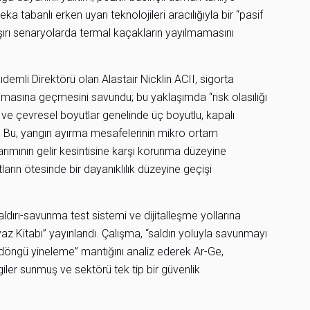
eka tabanlı erken uyarı teknolojileri aracılığıyla bir “pasif
şırı senaryolarda termal kaçakların yayılmamasını
demli Direktörü olan Alastair Nicklin ACII, sigorta
gmasına geçmesini savundu; bu yaklaşımda “risk olasılığı
sal ve çevresel boyutlar genelinde üç boyutlu, kapalı
 Bu, yangın ayırma mesafelerinin mikro ortam
rımının gelir kesintisine karşı korunma düzeyine
arın ötesinde bir dayanıklılık düzeyine geçişi
ldırı-savunma test sistemi ve dijitalleşme yollarına
 Kitabı” yayınlandı. Çalışma, “saldırı yoluyla savunmayı
 döngü yineleme” mantığını analiz ederek Ar-Ge,
giler sunmuş ve sektörü tek tip bir güvenlik