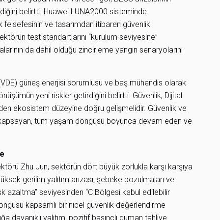
iğini belirtti. Huawei LUNA2000 sisteminde
lik felsefesinin ve tasarımdan itibaren güvenlik
ktörün test standartlarını “kurulum seviyesine”
larının da dahil olduğu zincirleme yangın senaryolarını
nde (VDE) güneş enerjisi sorumlusu ve baş mühendis olarak
şümün yeni riskler getirdiğini belirtti. Güvenlik, Dijital
den ekosistem düzeyine doğru gelişmelidir. Güvenlik ve
ını kapsayan, tüm yaşam döngüsü boyunca devam eden ve
me
ektörü Zhu Jun, sektörün dört büyük zorlukla karşı karşıya
 yüksek gerilim yalıtım arızası, şebeke bozulmaları ve
risk azaltma” seviyesinden “C Bölgesi kabul edilebilir
öngüsü kapsamlı bir nicel güvenlik değerlendirme
ğa dayanıklı yalıtım, pozitif basınçlı duman tahliye