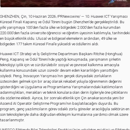
SHENZHEN, Çin, 10 Haziran 2026 /PRNewswire/ — 10. Huawei ICT Yarışması
Küresel Finali Kapanış ve Ödül Töreni bugün Shenzhen’de gerçekleştirildi. Bu
yılki yarışmaya 100’den fazla ülke ve bölgedeki 2.000’den fazla kurumdan
220.000’den fazla üniversite öğrencisi ve öğretim üyesinin katılımıyla, tarihindeki
en büyük etkinlik oldu. Ulusal ve bölgesel elemelerin ardından, 49 ülke ve
bölgeden 177 takım Küresel Final’e yükseldi ve ödüllerini aldı.
Huawei ICT Strateji ve İş Geliştirme Departmanı Başkanı Ritchie (Honghua)
Peng, Kapanış ve Ödül Töreni’nde yaptığı konuşmada, yarışmanın şirketin
teknolojiyi iyilik için ve sürdürülebilir sosyal ve çevresel kalkınma amacıyla
kullanma konusundaki uzun süredir devam eden kararlılığını yansıttığını
söyledi. Peng, İnovasyon Yarışması’nın gerçek dünyadaki zorlukların
üstesinden gelmek için bir araç olarak rekabet yoluyla öğrenmenin değerini
gösterdiğini ve Uygulama ve Programlama Yarışmalarındaki katılımcıların
adanmışlıkları, merakları ve teknik konulara olan derin ilgileriyle öne çıktıklarını
da sözlerine ekledi. Ayrıca, bir sonraki etkinlik için Çin anakarasında yeni bir
Ascend AI Operatör Geliştirme Programı’nın başlatılacağını duyurdu. Bu
program, genç yazılımcıların görev odaklı zorlu görevler aracılığıyla sektörün en
son teknolojileriyle daha doğrudan etkileşim kurmalarına yardımcı olmak üzere
tasarlanmıştır.
UNESCO Eğitimde Bilgi Teknolojileri Enstitüsü’nün vekaleten müdürü ve Eğitimde