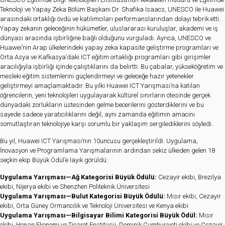
Teknoloji ve Yapay Zeka Bölüm Başkanı Dr. Shafika Isaacs, UNESCO ile Huawei
arasındaki ortaklığı övdü ve katılımcıları performanslarından dolayı tebrik etti.
Yapay zekanın geleceğinin hükümetler, uluslararası kuruluşlar, akademi ve iş
dünyası arasında işbirliğine bağlı olduğunu vurguladı. Ayrıca, UNESCO ve
Huawei’nin Arap ülkelerindeki yapay zeka kapasite geliştirme programları ve
Orta Asya ve Kafkasya’daki ICT eğitim ortaklığı programları gibi girişimler
aracılığıyla işbirliği içinde çalıştıklarını da belirtti. Bu çabalar, yükseköğretim ve
mesleki eğitim sistemlerini güçlendirmeyi ve geleceğe hazır yetenekler
geliştirmeyi amaçlamaktadır. Bu yılki Huawei ICT Yarışması’na katılan
öğrencilerin, yeni teknolojileri uygulayarak kültürel sınırların ötesinde gerçek
dünyadaki zorlukların üstesinden gelme becerilerini gösterdiklerini ve bu
sayede sadece yaratıcılıklarını değil, aynı zamanda eğitimin amacını
somutlaştıran teknolojiye karşı sorumlu bir yaklaşım sergilediklerini söyledi.
Bu yıl, Huawei ICT Yarışması’nın 10uncusu gerçekleştirildi. Uygulama,
İnovasyon ve Programlama Yarışmalarının ardından sekiz ülkeden gelen 18
seçkin ekip Büyük Ödül’e layık görüldü:
Uygulama Yarışması—Ağ Kategorisi Büyük Ödülü:
Cezayir ekibi, Brezilya
ekibi, Nijerya ekibi ve Shenzhen Politeknik Üniversitesi
Uygulama Yarışması—Bulut Kategorisi Büyük Ödülü:
Mısır ekibi, Cezayir
ekibi, Orta Güney Ormancılık ve Teknoloji Üniversitesi ve Kenya ekibi
Uygulama Yarışması—Bilgisayar Bilimi Kategorisi Büyük Ödül:
Mısır
ekibi, Henan Ekonomi ve Ticaret Enstitüsü, Dominik Cumhuriyeti ekibi ve Cezayir