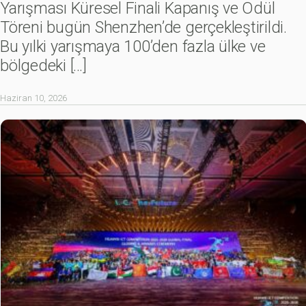
Yarışması Küresel Finali Kapanış ve Ödül
Töreni bugün Shenzhen’de gerçekleştirildi.
Bu yılki yarışmaya 100’den fazla ülke ve
bölgedeki
[…]
Haziran 10, 2026