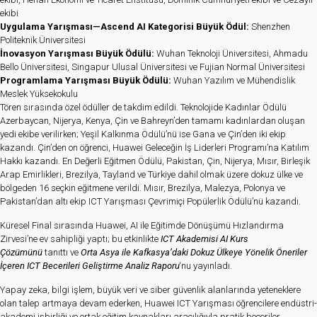
ekibi
Uygulama Yarışması—Ascend AI Kategorisi Büyük Ödül:
Shenzhen
Politeknik Üniversitesi
İnovasyon Yarışması Büyük Ödülü:
Wuhan Teknoloji Üniversitesi, Ahmadu
Bello Üniversitesi, Singapur Ulusal Üniversitesi ve Fujian Normal Üniversitesi
Programlama Yarışması Büyük Ödülü:
Wuhan Yazılım ve Mühendislik
Meslek Yüksekokulu
Tören sırasında özel ödüller de takdim edildi. Teknolojide Kadınlar Ödülü
Azerbaycan, Nijerya, Kenya, Çin ve Bahreyn’den tamamı kadınlardan oluşan
yedi ekibe verilirken; Yeşil Kalkınma Ödülü’nü ise Gana ve Çin’den iki ekip
kazandı. Çin’den on öğrenci, Huawei Geleceğin İş Liderleri Programı’na Katılım
Hakkı kazandı. En Değerli Eğitmen Ödülü, Pakistan, Çin, Nijerya, Mısır, Birleşik
Arap Emirlikleri, Brezilya, Tayland ve Türkiye dahil olmak üzere dokuz ülke ve
bölgeden 16 seçkin eğitmene verildi. Mısır, Brezilya, Malezya, Polonya ve
Pakistan’dan altı ekip ICT Yarışması Çevrimiçi Popülerlik Ödülü’nü kazandı.
Küresel Final sırasında Huawei, AI ile Eğitimde Dönüşümü Hızlandırma
Zirvesi’ne ev sahipliği yaptı; bu etkinlikte
ICT Akademisi AI Kurs
Çözümünü
tanıttı ve
Orta Asya ile Kafkasya’daki Dokuz Ülkeye Yönelik Öneriler
İçeren ICT Becerileri Geliştirme Analiz Raporu
‘nu yayınladı.
Yapay zeka, bilgi işlem, büyük veri ve siber güvenlik alanlarında yeteneklere
olan talep artmaya devam ederken, Huawei ICT Yarışması öğrencilere endüstri-
akademi işbirliği ve ortak eğitim kaynakları aracılığıyla pratik beceriler